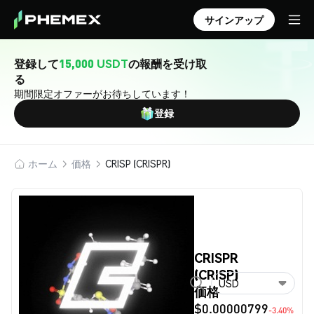
サインアップ
登録して
15,000 USDT
の報酬を受け取
る
期間限定オファーがお待ちしています！
登録
ホーム
価格
CRISP (CRISPR)
CRISPR
(CRISP)
USD
価格
$0.00000799
-3.40%