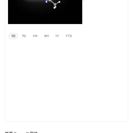
1D
7D
1M
3M
1Y
YTD