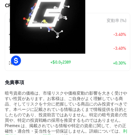
CRISPR (CRISP) の価格変動
期間
金額変動
変動率 (%)
今日
$-0.00000028
-3.40%
7日
$-0.00000028
-3.40%
+
$0.0
2389
30日
+0.30%
7
免責事項
暗号資産の価格は、市場リスクや価格変動の影響を大きく受けや
すい性質があります。お客様は、ご自身がよく理解している商
品、そしてリスクを十分に把握している商品にのみ投資すべきで
す。本ページに記載されている情報はあくまで情報提供を目的と
したものであり、投資助言ではありません。特定の暗号資産の売
買や、特定の投資戦略の採用を推奨するものではありません。
Phemex は、掲載されている情報や特定の資産に関して、その正
確性・適合性・妥当性を一切保証しません。詳細については、
利