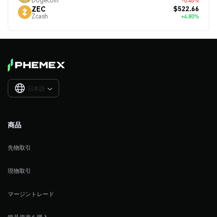
Dogecoin
-0.40%
$522.66
ZEC
Zcash
+4.80%
日本語

商品
先物取引
現物取引
マージントレード