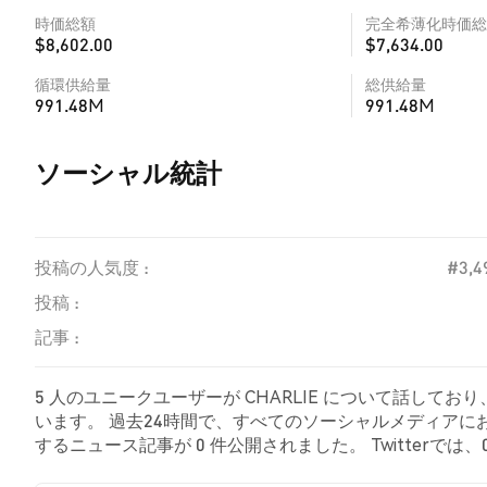
時価総額
完全希薄化時価総
$8,602.00
$7,634.00
循環供給量
総供給量
991.48M
991.48M
ソーシャル統計
投稿の人気度 :
#3,4
投稿 :
記事 :
5 人のユニークユーザーが CHARLIE について話してお
います。 過去24時間で、すべてのソーシャルメディアにおける 
するニュース記事が 0 件公開されました。 Twitterでは
感情を示しました。 100.00% のツイートは CHARLI