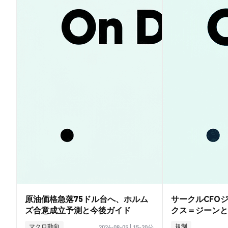
原油価格急落75ドル台へ、ホルム
サークルCFO
ズ合意成立予測と今後ガイド
クス＝ジーンと
イド
マクロ動向
規制
2026-08-05
|
15-20分