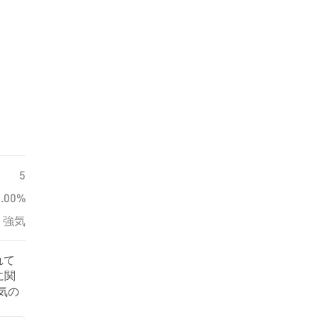
5
0.00%
強気
れて
に関
弱気の
づい