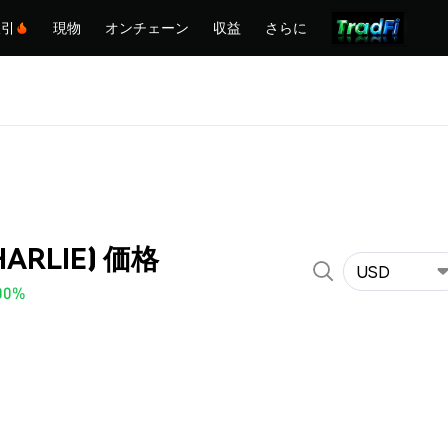
取引
現物
オンチェーン
収益
さらに
CHARLIE) 価格
USD
00%