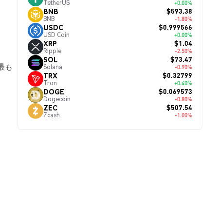
TetherUS
+0.00%
$593.38
BNB
BNB
-1.80%
$0.999566
USDC
USD Coin
+0.00%
$1.04
XRP
Ripple
-2.50%
$73.47
SOL
最も
Solana
-0.90%
$0.32799
TRX
Tron
+0.40%
$0.069573
DOGE
Dogecoin
-0.80%
$507.54
ZEC
Zcash
-1.00%