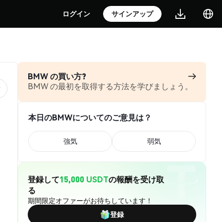
ログイン
サインアップ
BMW の買い方?
BMW の最初を取得する方法を学びましょう。
本日のBMWについてのご意見は？
強気
弱気
登録して
15,000 USDT
の報酬を受け取
る
期間限定オファーがお待ちしています！
登録