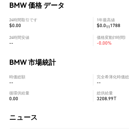
BMW 価格 データ
24時間取引です
1年最高値
$0.00
$0.0
1788
11
24時間安値
価格変動(1時間)
--
-0.00%
BMW 市場統計
時価総額
完全希薄化時価総
--
--
循環供給量
総供給量
0.00
3208.99T
​​ニュース​​