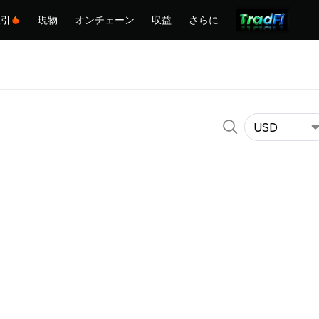
取引
現物
オンチェーン
収益
さらに
USD