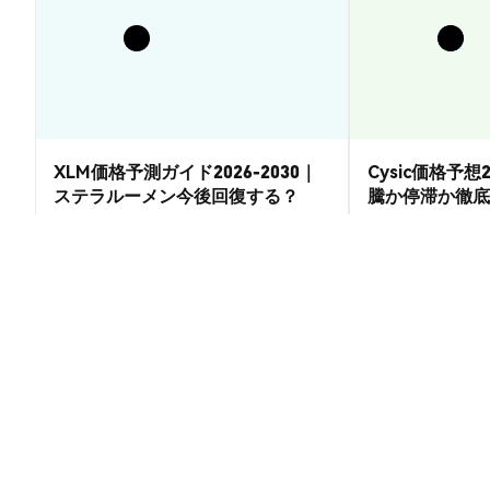
XLM価格予測ガイド2026-2030｜
Cysic価格予想2
ステラルーメン今後回復する？
騰か停滞か徹底
市場洞察
市場洞察
2026-08-07
|
15-20分
BMW (BMW) の換算レート
1 BMW to 