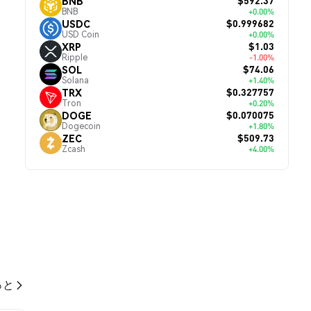
$592.37
BNB
BNB
+0.00%
$0.999682
USDC
USD Coin
+0.00%
$1.03
XRP
Ripple
-1.00%
$74.06
SOL
Solana
+1.40%
$0.327757
TRX
Tron
+0.20%
$0.070075
DOGE
Dogecoin
+1.80%
$509.73
ZEC
Zcash
+4.00%
っと