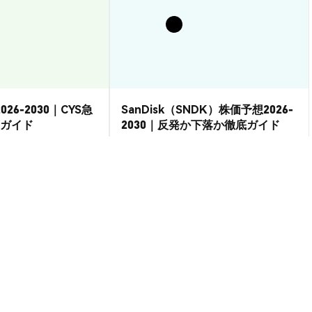
026-2030｜CYS急
SanDisk（SNDK）株価予想2026-
ガイド
2030｜反発か下落か徹底ガイド
市場洞察
2026-08-07
|
15-20分
2026-08-06
|
15-20分
USD
--