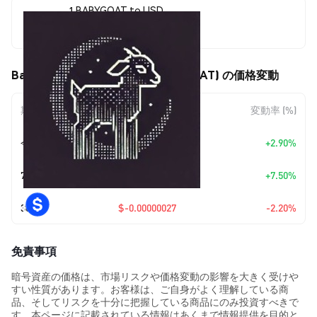
1 BABYGOAT to USD
$0.000012
Baby Goatseus Maximus (BABYGOAT) の価格変動
期間
金額変動
変動率 (%)
今日
+
$0.00000034
+2.90%
7日
+
$0.00000084
+7.50%
30日
$-0.00000027
-2.20%
免責事項
暗号資産の価格は、市場リスクや価格変動の影響を大きく受けや
すい性質があります。お客様は、ご自身がよく理解している商
品、そしてリスクを十分に把握している商品にのみ投資すべきで
す。本ページに記載されている情報はあくまで情報提供を目的と