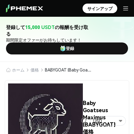
サインアップ
登録して
15,000 USDT
の報酬を受け取
る
期間限定オファーがお待ちしています！
登録
ホーム
価格
BABYGOAT (Baby Goatseus Maximus)
Baby
Goatseus
Maximus
USD
(BABYGOAT)
価格