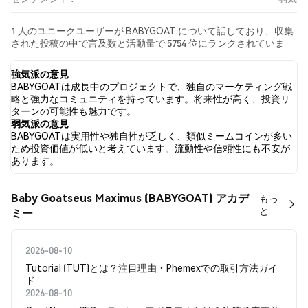
1 人のユニークユーザーが BABYGOAT について話しており、収集
された投稿の中で言及数と活動量で 5754 位にランクされていま
す。 過去24時間で、すべてのソーシャルメディアにおける
BABYGOAT への感情は 弱気 でした。 最後に、BABYGOAT に関す
強気派の意見
るニュース記事が 0 件公開されました。 Twitterでは、100.00% の
BABYGOATは成長中のプロジェクトで、独自のマーケティング戦
ツイートが強気の感情を示し、0.00% のツイートが弱気の感情を
略と強力なコミュニティを持っています。将来性が高く、投資リ
示しました。 0.00% のツイートは BABYGOAT に対して中立的でし
ターンの可能性も魅力です。
た。 これらの感情分析は 4 件のツイートに基づいています。
弱気派の意見
BABYGOATは実用性や独自性が乏しく、類似ミームコインが多い
ため投資価値が低いと考えています。流動性や信頼性にも不安が
あります。
Baby Goatseus Maximus (BABYGOAT) アカデ
もっ
と
ミー
2026-08-10
Tutorial (TUT)とは？注目理由・Phemexでの取引方法ガイ
ド
2026-08-10