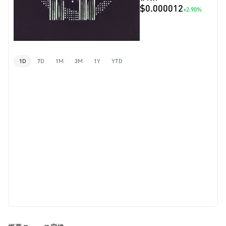
$0.000012
+2.90%
1D
7D
1M
3M
1Y
YTD