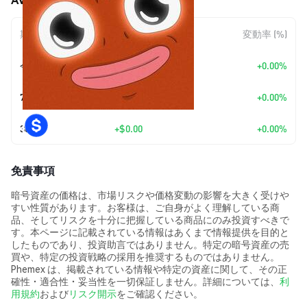
期間
金額変動
変動率 (%)
今日
+
$0.00
+0.00%
7日
+
$0.00
+0.00%
30日
+
$0.00
+0.00%
免責事項
暗号資産の価格は、市場リスクや価格変動の影響を大きく受けや
すい性質があります。お客様は、ご自身がよく理解している商
品、そしてリスクを十分に把握している商品にのみ投資すべきで
す。本ページに記載されている情報はあくまで情報提供を目的と
したものであり、投資助言ではありません。特定の暗号資産の売
買や、特定の投資戦略の採用を推奨するものではありません。
Phemex は、掲載されている情報や特定の資産に関して、その正
確性・適合性・妥当性を一切保証しません。詳細については、
利
用規約
および
リスク開示
をご確認ください。