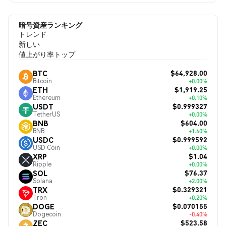
暗号資産ランキング
トレンド
新しい
値上がり率トップ
$64,928.00
BTC
Bitcoin
+0.00%
$1,919.25
ETH
Ethereum
+0.10%
$0.999327
USDT
TetherUS
+0.00%
$604.00
BNB
BNB
+1.60%
$0.999592
USDC
USD Coin
+0.00%
$1.04
XRP
Ripple
+0.00%
$76.37
SOL
Solana
+2.00%
$0.329321
TRX
Tron
+0.20%
$0.070155
DOGE
Dogecoin
-0.40%
$523.58
ZEC