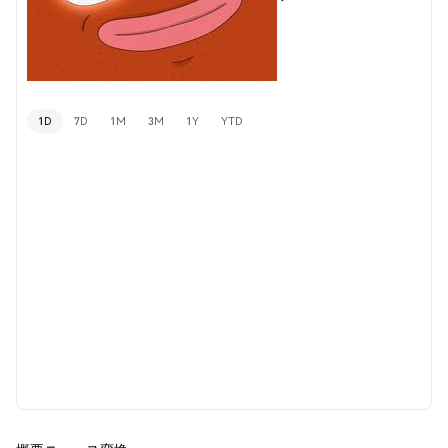
1D
7D
1M
3M
1Y
YTD