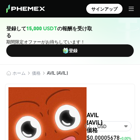
サインアップ
登録して
15,000 USDT
の報酬を受け取
る
期間限定オファーがお待ちしています！
登録
ホーム
価格
AVIL (AVIL)
AVIL
(AVIL)
USD
価格
$0.00005678
+0.00%