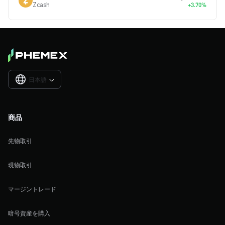
Zcash
+3.70%
日本語

商品
先物取引
現物取引
マージントレード
暗号資産を購入