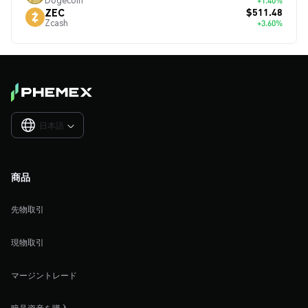
Dogecoin
+1.40%
$511.48
ZEC
Zcash
+3.60%
日本語

商品
先物取引
現物取引
マージントレード