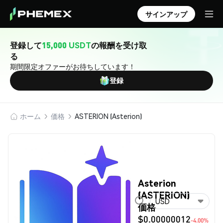
サインアップ
登録して
15,000 USDT
の報酬を受け取
る
期間限定オファーがお待ちしています！
登録
ホーム
価格
ASTERION (Asterion)
Asterion
(ASTERION)
USD
価格
$0.00000012
-4.00%