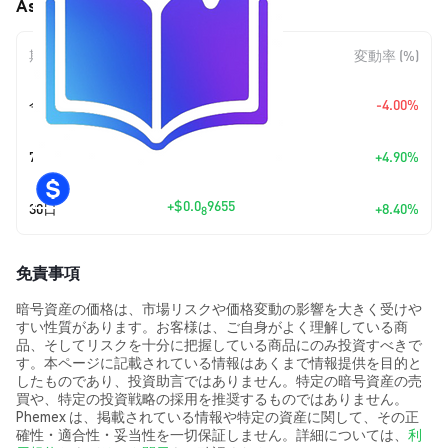
Asterion (ASTERION) の価格変動
期間
金額変動
変動率 (%)
+
$0.0
5191
今日
-4.00%
8
+
$0.0
5820
7日
+4.90%
8
+
$0.0
9655
30日
+8.40%
8
免責事項
暗号資産の価格は、市場リスクや価格変動の影響を大きく受けや
すい性質があります。お客様は、ご自身がよく理解している商
品、そしてリスクを十分に把握している商品にのみ投資すべきで
す。本ページに記載されている情報はあくまで情報提供を目的と
したものであり、投資助言ではありません。特定の暗号資産の売
買や、特定の投資戦略の採用を推奨するものではありません。
Phemex は、掲載されている情報や特定の資産に関して、その正
確性・適合性・妥当性を一切保証しません。詳細については、
利