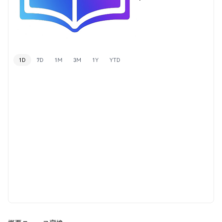
1D
7D
1M
3M
1Y
YTD