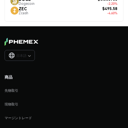
Dogecoin
-2.20%
$495.58
ZEC
Zcash
-4.60%
日本語

商品
先物取引
現物取引
マージントレード