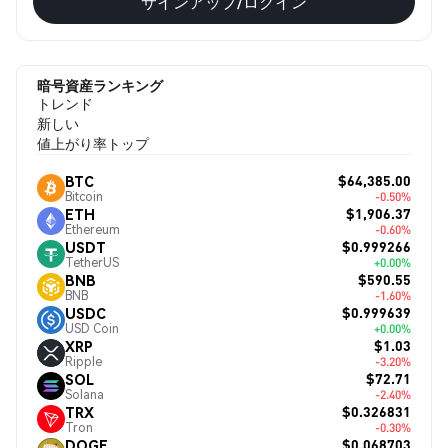
サインアップ/ログイン
暗号資産ランキング
トレンド
新しい
値上がり率トップ
$64,385.00
BTC
Bitcoin
-0.50%
$1,906.37
ETH
Ethereum
-0.60%
$0.999266
USDT
TetherUS
+0.00%
$590.55
BNB
BNB
-1.60%
$0.999639
USDC
USD Coin
+0.00%
$1.03
XRP
Ripple
-3.20%
$72.71
SOL
Solana
-2.40%
$0.326831
TRX
Tron
-0.30%
$0.068703
DOGE