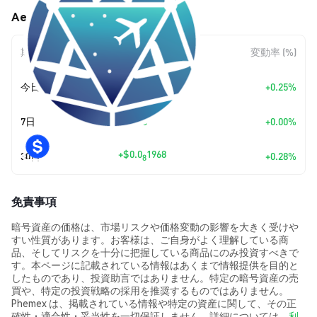
Aeron (ARNX) の価格変動
期間
金額変動
変動率 (%)
+
$0.0
1728
今日
+0.25%
8
7日
+
$0.00
+0.00%
+
$0.0
1968
30日
+0.28%
8
免責事項
暗号資産の価格は、市場リスクや価格変動の影響を大きく受けや
すい性質があります。お客様は、ご自身がよく理解している商
品、そしてリスクを十分に把握している商品にのみ投資すべきで
す。本ページに記載されている情報はあくまで情報提供を目的と
したものであり、投資助言ではありません。特定の暗号資産の売
買や、特定の投資戦略の採用を推奨するものではありません。
Phemex は、掲載されている情報や特定の資産に関して、その正
確性・適合性・妥当性を一切保証しません。詳細については、
利