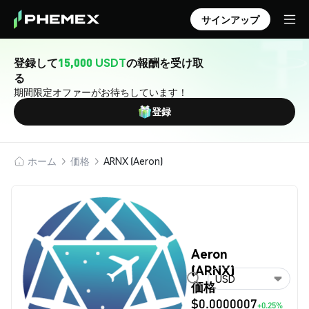
サインアップ
登録して
15,000 USDT
の報酬を受け取
る
期間限定オファーがお待ちしています！
登録
ホーム
価格
ARNX (Aeron)
Aeron
(ARNX)
USD
価格
$0.0000007
+0.25%