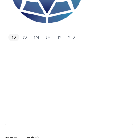
1D
7D
1M
3M
1Y
YTD