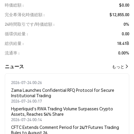
時価総額
$0.00
完全希薄化時価総額
$12,855.00
24時間取引です/時価総額
0%
循環供給量
0.00
総供給量
18.41B
流通率
0.00%
​​ニュース​​
もっと
2026-07-24 00:26
Zama Launches Confidential RFQ Protocol for Secure
Institutional Trading
2026-07-24 00:17
Hyperliquid's RWA Trading Volume Surpasses Crypto
Assets, Reaches 54% Share
2026-07-24 00:14
CFTC Extends Comment Period for 24/7 Futures Trading
Rules to August 26