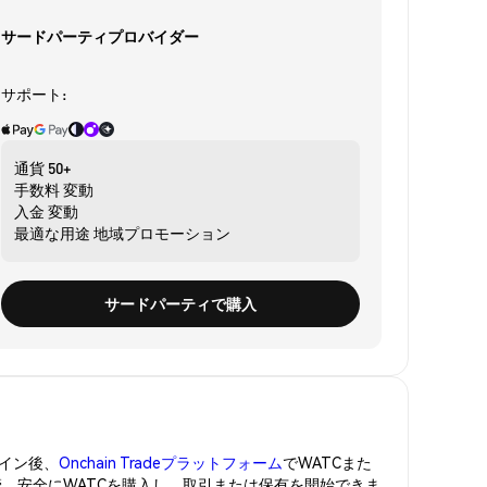
サードパーティプロバイダー
サポート:
通貨
50+
手数料
変動
入金
変動
最適な用途
地域プロモーション
サードパーティで購入
イン後、
Onchain Tradeプラットフォーム
でWATCまた
管。安全にWATCを購入し、取引または保有を開始できま