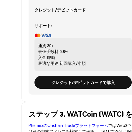
クレジット/デビットカード
サポート:
通貨
30+
最低手数料
0.8%
入金
即時
最適な用途
初回購入/小額
クレジット/デビットカードで購入
ステップ 3. WATCoin (WAT
PhemexのOnchain Tradeプラットフォーム
ではWeb
はその契約アドレスを検索して確認。USDTでWATC