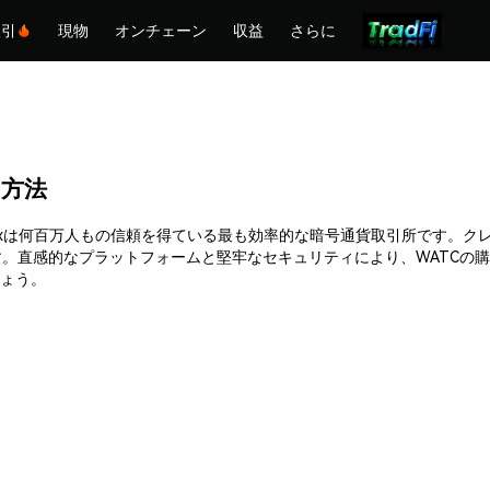
取引
現物
オンチェーン
収益
さらに
る方法
す。Phemexは何百万人もの信頼を得ている最も効率的な暗号通貨取引所です
。直感的なプラットフォームと堅牢なセキュリティにより、WATCの
しょう。