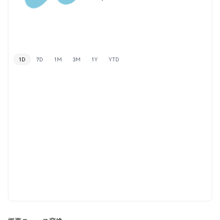
1D
7D
1M
3M
1Y
YTD