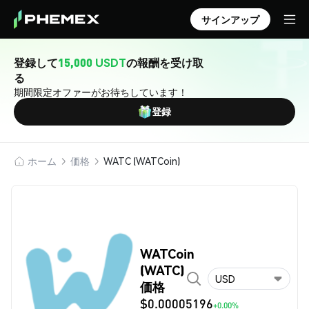
サインアップ
登録して
15,000 USDT
の報酬を受け取
る
期間限定オファーがお待ちしています！
登録
ホーム
価格
WATC (WATCoin)
WATCoin
(WATC)
USD
価格
$0.00005196
+0.00%