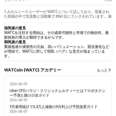
1 人のユニークユーザーが WATC について話しており、収集され
た投稿の中で言及数と活動量で 5761 位にランクされています。 過
去24時間で、すべてのソーシャルメディアにおける WATC への感
情は 弱気 でした。 最後に、WATC に関するニュース記事が 0 件公
強気派の意見
開されました。 Twitterでは、100.00% のツイートが強気の感情を
WATCを注目する理由は、その成長可能性と市場での独自性、最
示し、0.00% のツイートが弱気の感情を示しました。 0.00% のツ
新技術の導入が期待できるからです。
イートは WATC に対して中立的でした。 これらの感情分析は 1 件
弱気派の意見
のツイートに基づいています。
業績低迷や成長性の欠如、高いバリュエーション、競合激化など
が理由で、WATCに対して弱気（ベア）な見方が強まっていま
す。
WATCoin (WATC) アカデミー
もっと
2026-08-09
Uber CFOバラジ・クリシュナムルティーとは？ロボタクシ
ー予測と賭けの全ガイド
2026-08-09
7月雇用統計で2.3万人減後の9月利上げ予想急変ガイド
2026-08-07