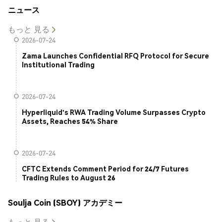
ニュース
もっと 見る
2026-07-24
Zama Launches Confidential RFQ Protocol for Secure
Institutional Trading
2026-07-24
Hyperliquid's RWA Trading Volume Surpasses Crypto
Assets, Reaches 54% Share
2026-07-24
CFTC Extends Comment Period for 24/7 Futures
Trading Rules to August 26
Soulja Coin (SBOY) アカデミー
もっと 見る