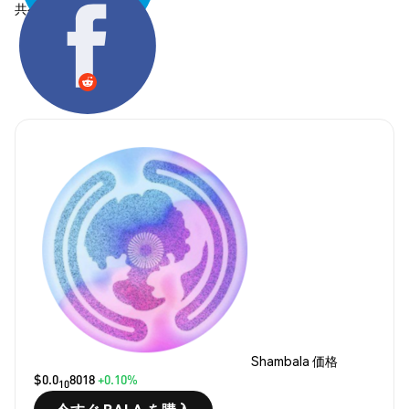
共有する:
Shambala 価格
$0.0
8018
+0.10%
10