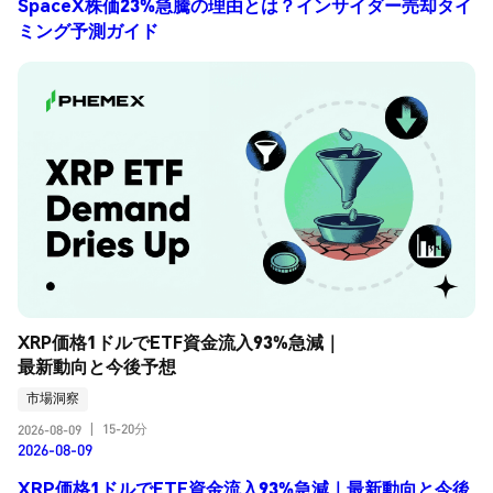
SpaceX株価23%急騰の理由とは？インサイダー売却タイ
ミング予測ガイド
XRP価格1ドルでETF資金流入93%急減｜
最新動向と今後予想
市場洞察
15-20分
2026-08-09
|
2026-08-09
XRP価格1ドルでETF資金流入93%急減｜最新動向と今後