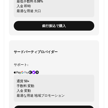
最低手数料
0.08%
入金
即時
最適な用途
大口
銀行振込で購入
サードパーティプロバイダー
サポート:
通貨
50+
手数料
変動
入金
変動
最適な用途
地域プロモーション