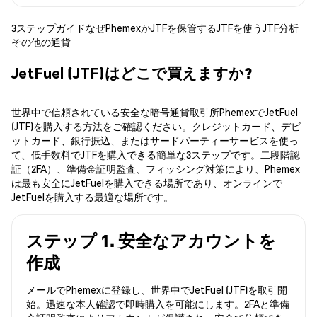
3ステップガイド
なぜPhemexか
JTFを保管する
JTFを使う
JTF分析
その他の通貨
JetFuel (JTF)はどこで買えますか?
世界中で信頼されている安全な暗号通貨取引所PhemexでJetFuel
(JTF)を購入する方法をご確認ください。クレジットカード、デビ
ットカード、銀行振込、またはサードパーティーサービスを使っ
て、低手数料でJTFを購入できる簡単な3ステップです。二段階認
証（2FA）、準備金証明監査、フィッシング対策により、Phemex
は最も安全にJetFuelを購入できる場所であり、オンラインで
JetFuelを購入する最適な場所です。
ステップ 1. 安全なアカウントを
作成
メールでPhemexに登録し、世界中でJetFuel (JTF)を取引開
始。迅速な本人確認で即時購入を可能にします。2FAと準備