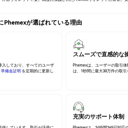
M)の購入にPhemexが選ばれている理由
スムーズで直感的な
を導入しており、すべてのユーザ
Phemexは、ユーザーの取
、
準備金証明
を定期的に更新し
は、1秒間に最大30万件の取
充実のサポート体制
を提供しています。取引が活発に
Phemexは、24時間365