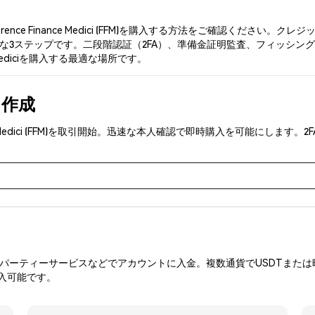
ence Finance Medici (FFM)を購入する方法をご確認くださ
ップです。二段階認証（2FA）、準備金証明監査、フィッシング対策により、Phe
 Mediciを購入する最適な場所です。
を作成
ance Medici (FFM)を取引開始。迅速な本人確認で即時購入を可能に
ーティーサービスなどでアカウントに入金。複数通貨でUSDTまたは暗
入可能です。