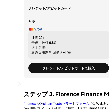
クレジット/デビットカード
サポート:
通貨
30+
最低手数料
0.8%
入金
即時
最適な用途
初回購入/小額
クレジット/デビットカードで購入
ステップ 3. Florence Financ
PhemexのOnchain Tradeプラットフォーム
ではWeb
その契約アドレスを検索して確認。USDTでFFMを購