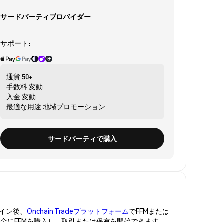
サードパーティプロバイダー
サポート:
通貨
50+
手数料
変動
入金
変動
最適な用途
地域プロモーション
サードパーティで購入
イン後、
Onchain Tradeプラットフォーム
でFFMまたは
安全にFFMを購入し、取引または保有を開始できます。