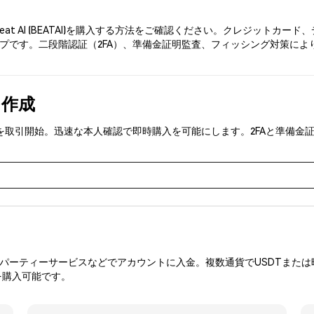
eat AI (BEATAI)を購入する方法をご確認ください。クレジット
プです。二段階認証（2FA）、準備金証明監査、フィッシング対策により、P
を作成
(BEATAI)を取引開始。迅速な本人確認で即時購入を可能にします。2FAと
ーティーサービスなどでアカウントに入金。複数通貨でUSDTまたは暗
を購入可能です。