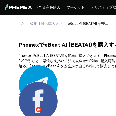
暗号資産を購入
マーケット
デリバティブ
仮想通貨の購入方法
eBeat AI (BEATAI) を安全に購入・保管
PhemexでeBeat AI (BEATAI)を購
PhemexでeBeat AI (BEATAI)を簡単に購入で
P2P取引など、柔軟な支払い方法で安全かつ即時に購入可能
始め、PhemexでeBeat AIを安全かつ自信を持って購入し
共有する: