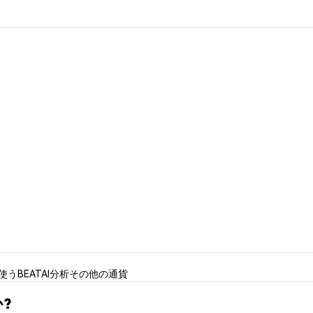
を使う
BEATAI分析
その他の通貨
か?