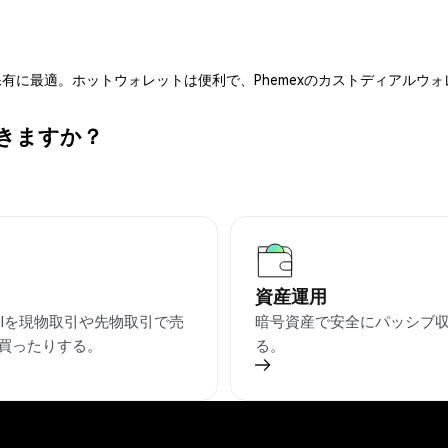
有に最適。ホットウォレットは便利で、Phemexのカストディアルウ
できますか？
資産運用
TAIを現物取引や先物取引で売
暗号資産で安全にパッシブ
買ったりする。
る。