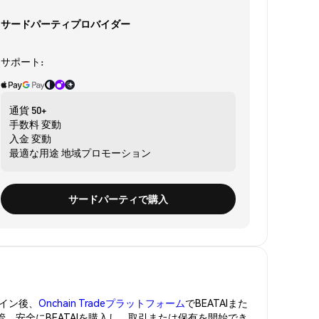
サードパーティプロバイダー
サポート:
通貨
50+
手数料
変動
入金
変動
最適な用途
地域プロモーション
サードパーティで購入
イン後、
Onchain Tradeプラットフォーム
でBEATAIまた
管。安全にBEATAIを購入し、取引または保有を開始でき