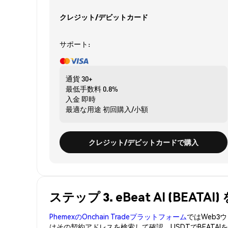
クレジット/デビットカード
サポート:
通貨
30+
最低手数料
0.8%
入金
即時
最適な用途
初回購入/小額
クレジット/デビットカードで購入
ステップ 3. eBeat AI (BEAT
PhemexのOnchain Tradeプラットフォーム
ではWeb
はその契約アドレスを検索して確認。USDTでBEATA