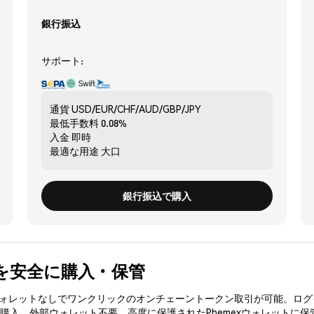
銀行振込
サポート:
通貨
USD/EUR/CHF/AUD/GBP/JPY
最低手数料
0.08%
入金
即時
最適な用途
大口
銀行振込で購入
AI) を安全に購入・保管
3ウォレットなしでワンクリックのオンチェーントークン取引が可能。ログ
Iを購入、外部ウォレット不要。高度に保護されたPhemexウォレットに保