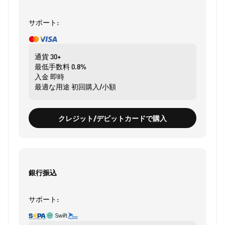
サポート:
通貨
30+
最低手数料
0.8%
入金
即時
最適な用途
初回購入/小額
クレジット/デビットカードで購入
銀行振込
サポート: