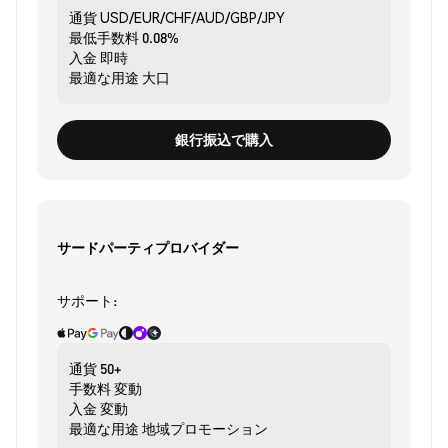
通貨
USD/EUR/CHF/AUD/GBP/JPY
最低手数料
0.08%
入金
即時
最適な用途
大口
銀行振込で購入
サードパーティプロバイダー
サポート:
通貨
50+
手数料
変動
入金
変動
最適な用途
地域プロモーション