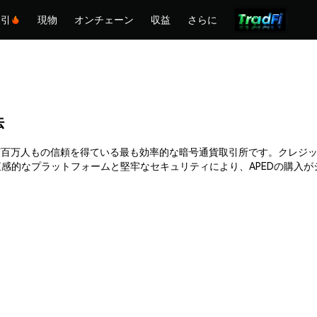
取引
現物
オンチェーン
収益
さらに
法
hemexは何百万人もの信頼を得ている最も効率的な暗号通貨取引所です。ク
感的なプラットフォームと堅牢なセキュリティにより、APEDの購入