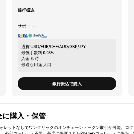
銀行振込
サポート:
通貨
USD/EUR/CHF/AUD/GBP/JPY
最低手数料
0.08%
入金
即時
最適な用途
大口
銀行振込で購入
を安全に購入・保管
3ウォレットなしでワンクリックのオンチェーントークン取引が可能。ログ
入、外部ウォレット不要。高度に保護されたPhemexウォレットに保管