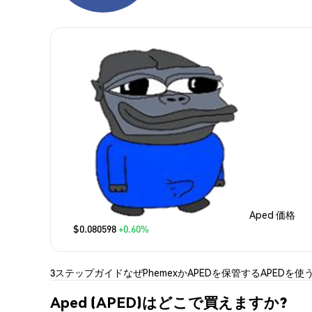
Aped 価格
$0.080598
+0.60%
3ステップガイド
なぜPhemexか
APEDを保管する
APEDを使
Aped (APED)はどこで買えますか?