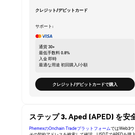
クレジット/デビットカード
サポート:
通貨
30+
最低手数料
0.8%
入金
即時
最適な用途
初回購入/小額
クレジット/デビットカードで購入
ステップ 3. Aped (APED) 
PhemexのOnchain Tradeプラットフォーム
ではWeb
その契約アドレスを検索して確認。USDTでAPEDを購