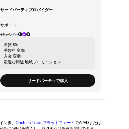
サードパーティプロバイダー
サポート:
通貨
50+
手数料
変動
入金
変動
最適な用途
地域プロモーション
サードパーティで購入
イン後、
Onchain Tradeプラットフォーム
でAPEDまたは
。安全にAPEDを購入し、取引または保有を開始できま