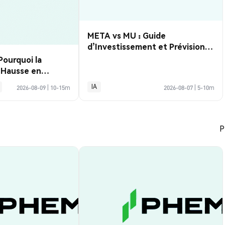
META vs MU : Guide
d’Investissement et Prévisions
2026
Pourquoi la
e Hausse en
ute Après la
IA
2026-08-09
|
10-15m
2026-08-07
|
5-10m
lois de Juillet ?
P