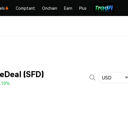
els
Comptant
Onchain
Earn
Plus
feDeal (SFD)
USD
.10%