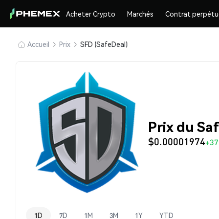
Acheter Crypto
Marchés
Contrat perpétu
Accueil
Prix
SFD (SafeDeal)
Prix du Sa
$0.00001974
+37
1D
7D
1M
3M
1Y
YTD