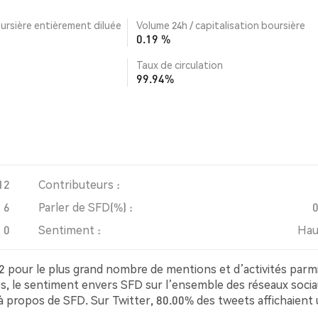
ursière entièrement diluée
Volume 24h / capitalisation boursière
0.19 %
Taux de circulation
99.94%
12
Contributeurs :
6
Parler de SFD(%) :
0
Sentiment :
Hau
2 pour le plus grand nombre de mentions et d’activités parmi
es, le sentiment envers SFD sur l’ensemble des réseaux socia
s à propos de SFD. Sur Twitter, 80.00% des tweets affichaient
ntiment baissier à propos de SFD. 20.00% des tweets étaien