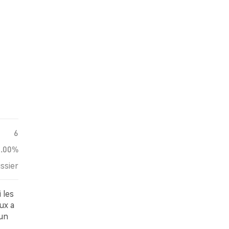
6
0.00%
ssier
 les
ux a
 un
t