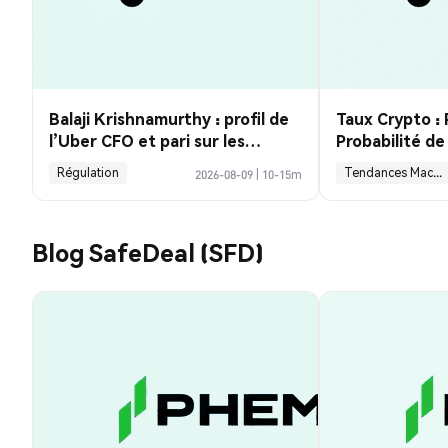
Balaji Krishnamurthy : profil de
Taux Crypto : 
l’Uber CFO et pari sur les
Probabilité d
robotaxis
Septembre Ch
Régulation
Tendances Macroéconomiques
2026-08-09
|
10-15m
Baisse des Emp
Guide Analyse
Blog SafeDeal (SFD)