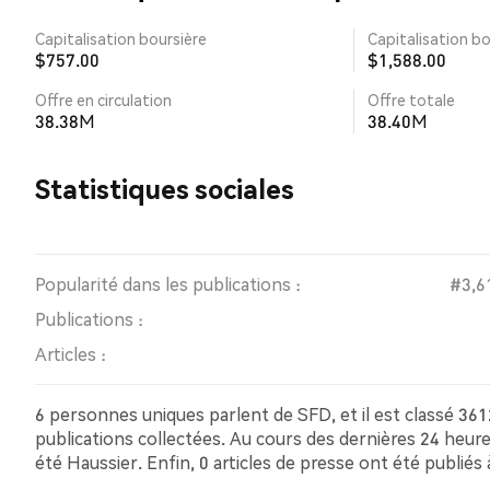
Capitalisation boursière
Capitalisation bo
$757.00
$1,588.00
Offre en circulation
Offre totale
38.38M
38.40M
Statistiques sociales
Popularité dans les publications :
#3,6
Publications :
Articles :
6 personnes uniques parlent de SFD, et il est classé 361
publications collectées. Au cours des dernières 24 heur
été Haussier. Enfin, 0 articles de presse ont été publié
sentiment haussier, contre 0.00% des tweets avec un se