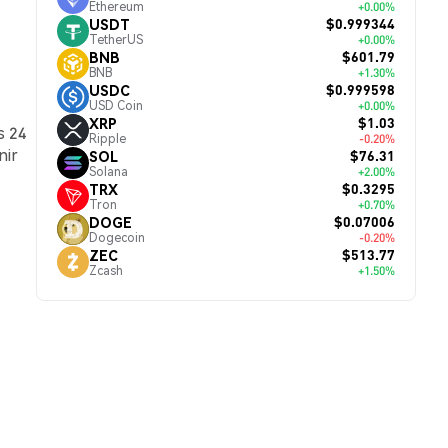
Ethereum
+0.00%
$0.999344
USDT
TetherUS
+0.00%
$601.79
BNB
BNB
+1.30%
$0.999598
USDC
USD Coin
+0.00%
$1.03
XRP
s 24
Ripple
-0.20%
nir
$76.31
SOL
Solana
+2.00%
$0.3295
TRX
Tron
+0.70%
$0.07006
DOGE
Dogecoin
-0.20%
$513.77
ZEC
Zcash
+1.50%