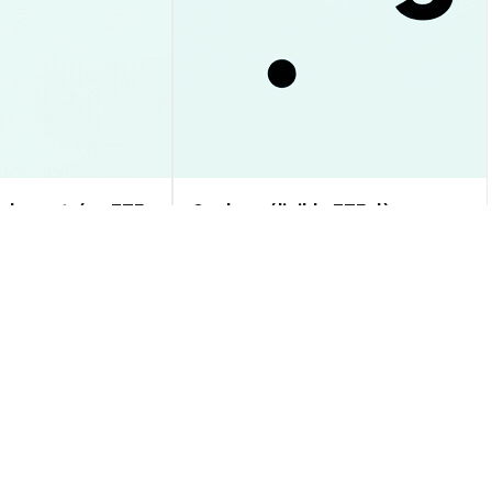
 des entrées ETF
Cardano éligible ETF dès
et prévisions vers
aujourd'hui : guide et impacts à
prévoir
Perspectives du Marché
2026-08-09
|
10-15m
2026-08-09
|
10-15m
g NV (Ondo Tokenized Stock) (ASMLON
to USD
$1,743.71