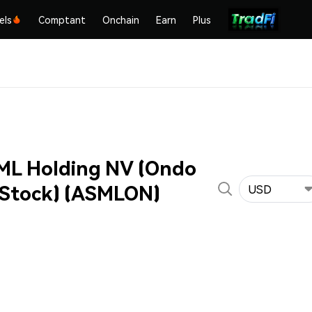
els
Comptant
Onchain
Earn
Plus
SML Holding NV (Ondo
 Stock) (ASMLON)
USD