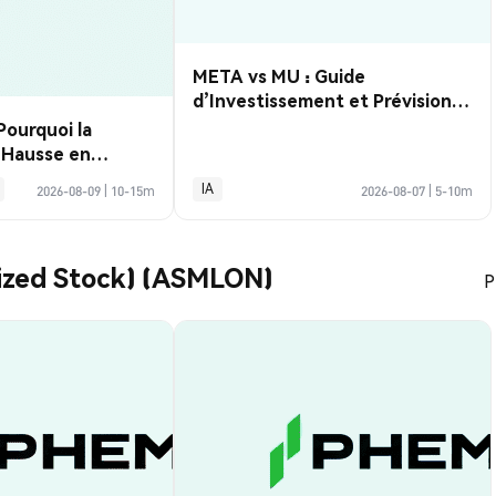
META vs MU : Guide
d’Investissement et Prévisions
2026
Pourquoi la
e Hausse en
ute Après la
IA
2026-08-09
|
10-15m
2026-08-07
|
5-10m
lois de Juillet ?
ized Stock) (ASMLON)
P