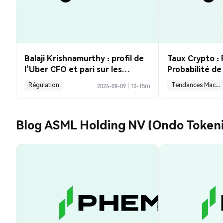
Balaji Krishnamurthy : profil de
Taux Crypto : 
l’Uber CFO et pari sur les
Probabilité d
robotaxis
Septembre Ch
Régulation
Tendances Macroéconomiques
2026-08-09
|
10-15m
Baisse des Emp
Guide Analyse
Blog ASML Holding NV (Ondo Token