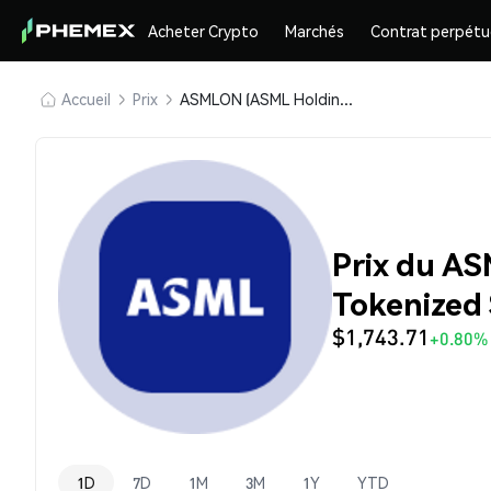
Acheter Crypto
Marchés
Contrat perpétu
Accueil
Prix
ASMLON (ASML Holding NV (Ondo Tokenized Stock))
Prix du A
Tokenized
$1,743.71
+0.80%
1D
7D
1M
3M
1Y
YTD