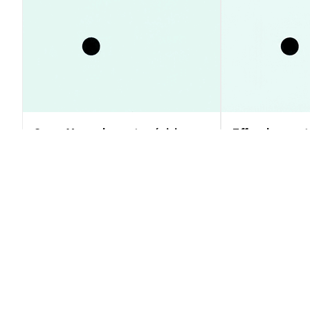
SpaceX : analyse et prévisions
Effondrement
après le rallye de 23%
XRP : analyse 
1$
Perspectives du Marché
Perspectives du Marché
2026-08-09
|
10-15m
Taux de conversion de ASML Holdin
1 ASMLON 