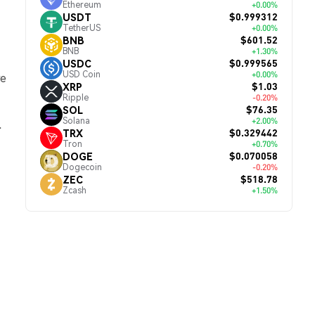
Ethereum
+0.00%
$0.999312
USDT
TetherUS
+0.00%
$601.52
BNB
BNB
+1.30%
$0.999565
USDC
USD Coin
+0.00%
re
$1.03
XRP
Ripple
-0.20%
$76.35
SOL
Solana
+2.00%
.
$0.329442
TRX
Tron
+0.70%
$0.070058
DOGE
Dogecoin
-0.20%
$518.78
ZEC
Zcash
+1.50%