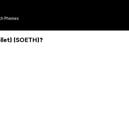
ith Phemex
llet) (SOETH)?