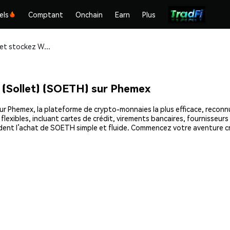
els
Comptant
Onchain
Earn
Plus
Achetez et stockez Wrapped Ethereum (Sollet) (SOETH) en toute sécurité
(Sollet) (SOETH) sur Phemex
Phemex, la plateforme de crypto-monnaies la plus efficace, reconnue 
xibles, incluant cartes de crédit, virements bancaires, fournisseurs 
endent l’achat de SOETH simple et fluide. Commencez votre aventure