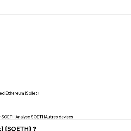
ed Ethereum (Sollet)
er SOETH
Analyse SOETH
Autres devises
t) (SOETH) ?