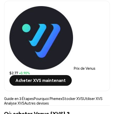
Prix de Venus
$2.77
+0.90%
Acheter XVS maintenant
Guide en 3 Étapes
Pourquoi Phemex
Stocker XVS
Utiliser XVS
Analyse XVS
Autres devises
Où acheter Venus (XVS) ?