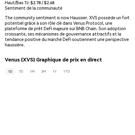
Haut/Bas 7J: $
2.78
/ $
2.68
Sentiment de la communauté
The community sentiment is now Haussier. XVS possède un fort
potentiel grâce à son rôle clé dans Venus Protocol, une
plateforme de prêt DeFi majeure sur BNB Chain. Son adoption
croissante, ses mécanismes de gouvernance attractifs et la
tendance positive du marché DeFi soutiennent une perspective
haussière.
Venus (XVS) Graphique de prix en direct
1D
7D
1M
3M
1Y
YTD