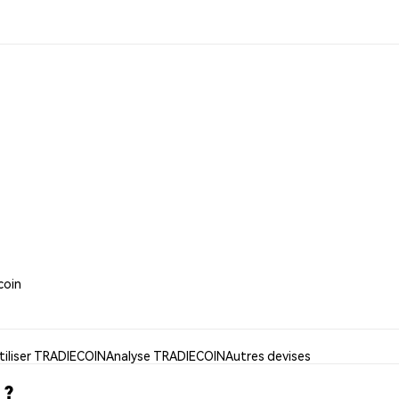
coin
tiliser TRADIECOIN
Analyse TRADIECOIN
Autres devises
 ?