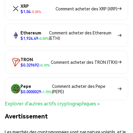
XRP
Comment acheter des XRP (XRP)
$1.04
-0.30%
Ethereum
Comment acheter des Ethereum
$1,924.49
(ETH)
+0.50%
TRON
Comment acheter des TRON (TRX)
$0.329692
+0.10%
Pepe
Comment acheter des Pepe
$0.0000029
(PEPE)
+1.70%
Explorer d'autres actifs cryptographiques >
Avertissement
Les marchés des cryptomonnaies sont par nature volatils, et le