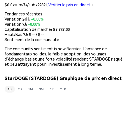
$0.0<sub>7</sub>9989
(
Vérifier le prix en direct
)
Tendances récentes
Variation 24H:
+0.00%
Variation 7J:
+0.00%
Capitalisation de marché:
$9,989.00
Haut/Bas 7J: $
--
/ $
--
Sentiment de la communauté
The community sentiment is now Baissier. L’absence de
fondamentaux solides, la faible adoption, des volumes
d’échange bas et une forte volatilité rendent STARDOGE risqué
et peu attrayant pour l’investissement à long terme.
StarDOGE (STARDOGE) Graphique de prix en direct
1D
7D
1M
3M
1Y
YTD