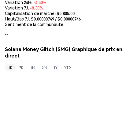
Variation 24H:
-4.50%
Variation 7J:
-8.30%
Capitalisation de marché:
$5,805.00
Haut/Bas 7J: $
0.00000749
/ $
0.00000746
Sentiment de la communauté
--
Solana Money Glitch (SMG) Graphique de prix en
direct
1D
7D
1M
3M
1Y
YTD