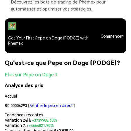
Découvrez les bots de trading de Phemex pour
automatiser et optimiser vos stratégies.
Commencer
Get Your First Pepe on Doge (PODGE) with
Phemex
Qu'est-ce que Pepe on Doge (PODGE)?
Plus sur Pepe on Doge
Analyse des prix
Actuel
$0.00006293
(
Vérifier le prix en direct
)
Tendances récentes
Variation 24H:
+3739908.60%
Variation 7J:
+4664821.90%
Capitalisation de marché:
$62,925.00