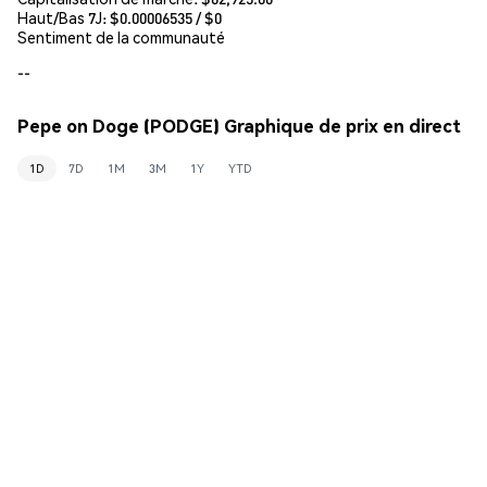
Haut/Bas 7J: $
0.00006535
/ $
0
Sentiment de la communauté
--
Pepe on Doge (PODGE) Graphique de prix en direct
1D
7D
1M
3M
1Y
YTD