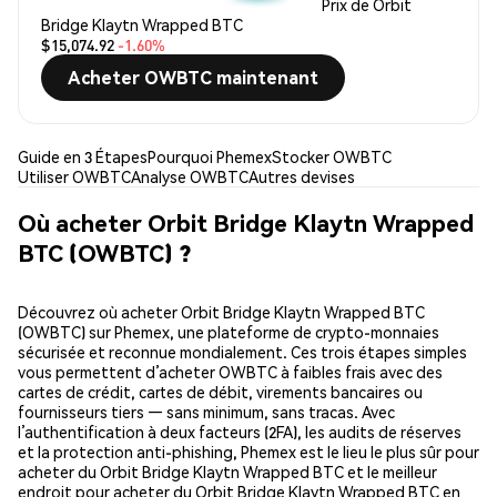
Prix de Orbit
Bridge Klaytn Wrapped BTC
$15,074.92
-1.60%
Acheter OWBTC maintenant
Guide en 3 Étapes
Pourquoi Phemex
Stocker OWBTC
Utiliser OWBTC
Analyse OWBTC
Autres devises
Où acheter Orbit Bridge Klaytn Wrapped
BTC (OWBTC) ?
Découvrez où acheter Orbit Bridge Klaytn Wrapped BTC
(OWBTC) sur Phemex, une plateforme de crypto-monnaies
sécurisée et reconnue mondialement. Ces trois étapes simples
vous permettent d’acheter OWBTC à faibles frais avec des
cartes de crédit, cartes de débit, virements bancaires ou
fournisseurs tiers — sans minimum, sans tracas. Avec
l’authentification à deux facteurs (2FA), les audits de réserves
et la protection anti-phishing, Phemex est le lieu le plus sûr pour
acheter du Orbit Bridge Klaytn Wrapped BTC et le meilleur
endroit pour acheter du Orbit Bridge Klaytn Wrapped BTC en