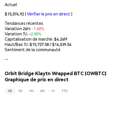
Actuel
$15,074.92
(
Vérifier le prix en direct
)
Tendances récentes
Variation 24H:
-1.60%
Variation 7J:
+2.00%
Capitalisation de marché:
$4.24M
Haut/Bas 7J: $
15,727.58
/ $
14,539.54
Sentiment de la communauté
--
Orbit Bridge Klaytn Wrapped BTC (OWBTC)
Graphique de prix en direct
1D
7D
1M
3M
1Y
YTD