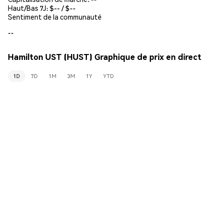
Haut/Bas 7J: $
--
/ $
--
Sentiment de la communauté
--
Hamilton UST (HUST) Graphique de prix en direct
1D
7D
1M
3M
1Y
YTD