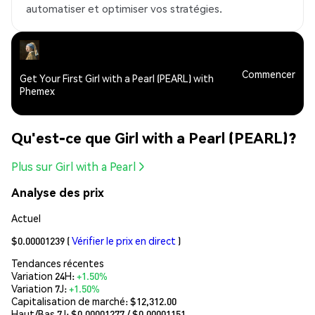
automatiser et optimiser vos stratégies.
Commencer
Get Your First Girl with a Pearl (PEARL) with
Phemex
Qu'est-ce que Girl with a Pearl (PEARL)?
Plus sur Girl with a Pearl
Analyse des prix
Actuel
$0.00001239
(
Vérifier le prix en direct
)
Tendances récentes
Variation 24H:
+1.50%
Variation 7J:
+1.50%
Capitalisation de marché:
$12,312.00
Haut/Bas 7J: $
0.00001277
/ $
0.00001151