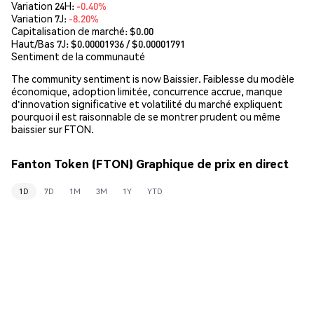
Variation 24H:
-0.40%
Variation 7J:
-8.20%
Capitalisation de marché:
$0.00
Haut/Bas 7J: $
0.00001936
/ $
0.00001791
Sentiment de la communauté
The community sentiment is now Baissier. Faiblesse du modèle
économique, adoption limitée, concurrence accrue, manque
d'innovation significative et volatilité du marché expliquent
pourquoi il est raisonnable de se montrer prudent ou même
baissier sur FTON.
Fanton Token (FTON) Graphique de prix en direct
1D
7D
1M
3M
1Y
YTD