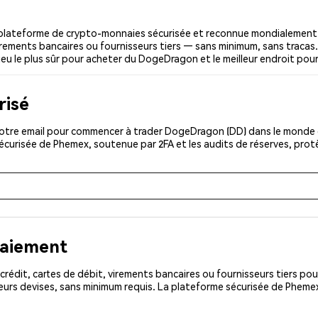
lateforme de crypto-monnaies sécurisée et reconnue mondialement.
 virements bancaires ou fournisseurs tiers — sans minimum, sans tracas. 
lieu le plus sûr pour acheter du DogeDragon et le meilleur endroit po
risé
otre email pour commencer à trader DogeDragon (DD) dans le monde en
sécurisée de Phemex, soutenue par 2FA et les audits de réserves, pro
paiement
rédit, cartes de débit, virements bancaires ou fournisseurs tiers 
eurs devises, sans minimum requis. La plateforme sécurisée de Phemex