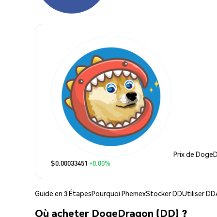
Prix de Doge
$0.00033451
+0.00%
Guide en 3 Étapes
Pourquoi Phemex
Stocker DD
Utiliser DD
Où acheter DogeDragon (DD) ?