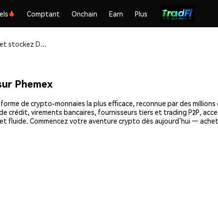
els
Comptant
Onchain
Earn
Plus
Achetez et stockez DogeDragon (DD) en toute sécurité
sur Phemex
rme de crypto-monnaies la plus efficace, reconnue par des millions d
e crédit, virements bancaires, fournisseurs tiers et trading P2P, acce
 et fluide. Commencez votre aventure crypto dès aujourd’hui — ache