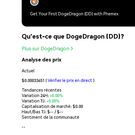
Get Your First DogeDragon (DD) with Phemex
Qu'est-ce que DogeDragon (DD)?
Plus sur DogeDragon
Analyse des prix
Actuel
$0.00033451
(
Vérifier le prix en direct
)
Tendances récentes
Variation 24H:
+0.00%
Variation 7J:
+0.00%
Capitalisation de marché:
$0.00
Haut/Bas 7J: $
--
/ $
--
Sentiment de la communauté
--