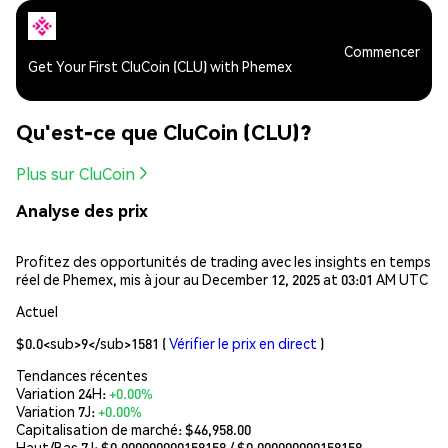
Commencer
Get Your First CluCoin (CLU) with Phemex
Qu'est-ce que CluCoin (CLU)?
Plus sur CluCoin
Analyse des prix
Profitez des opportunités de trading avec les insights en temps
réel de Phemex, mis à jour au December 12, 2025 at 03:01 AM UTC
Actuel
$0.0<sub>9</sub>1581
(
Vérifier le prix en direct
)
Tendances récentes
Variation 24H:
+0.00%
Variation 7J:
+0.00%
Capitalisation de marché:
$46,958.00
Haut/Bas 7J: $
0.000000000158158
/ $
0.000000000158158