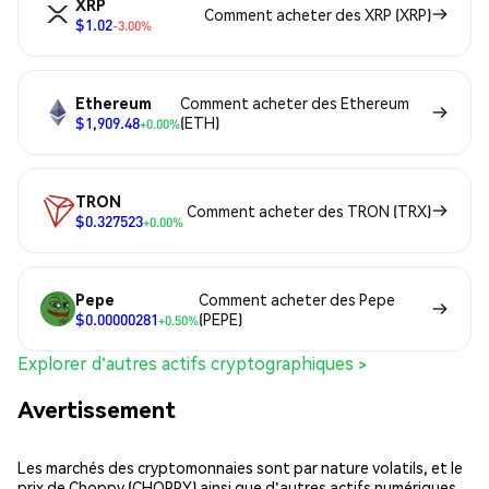
XRP
Comment acheter des XRP (XRP)
$1.02
-3.00%
Ethereum
Comment acheter des Ethereum
$1,909.48
(ETH)
+0.00%
TRON
Comment acheter des TRON (TRX)
$0.327523
+0.00%
Pepe
Comment acheter des Pepe
$0.00000281
(PEPE)
+0.50%
Explorer d'autres actifs cryptographiques >
Avertissement
Les marchés des cryptomonnaies sont par nature volatils, et le
prix de Choppy (CHOPPY) ainsi que d'autres actifs numériques