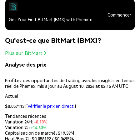
Commencer
Get Your First BitMart (BMX) with Phemex
Qu'est-ce que BitMart (BMX)?
Plus sur BitMart
Analyse des prix
Profitez des opportunités de trading avec les insights en temps
réel de Phemex, mis à jour au August 10, 2026 at 02:15 AM UTC
Actuel
$0.057113
(
Vérifier le prix en direct
)
Tendances récentes
Variation 24H:
-0.10%
Variation 7J:
+14.60%
Capitalisation de marché:
$19.39M
Haut/Bas 7J: $
0.058192
/ $
0.049594