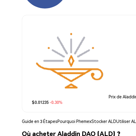
Prix de Aladd
$0.01235
-0.30%
Guide en 3 Étapes
Pourquoi Phemex
Stocker ALD
Utiliser A
Où acheter Aladdin DAO (ALD) ?