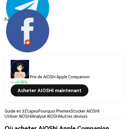
Partager:
Prix de AiOShi Apple Companion
--
+0.00%
Acheter AIOSHI maintenant
Guide en 3 Étapes
Pourquoi Phemex
Stocker AIOSHI
Utiliser AIOSHI
Analyse AIOSHI
Autres devises
Où acheter AiOShi Apple Companion