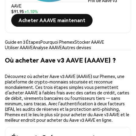
Prix de Aave v3
AAVE
$91.95
+1.10%
Acheter AAAVE maintenant
Guide en 3 Étapes
Pourquoi Phemex
Stocker AAAVE
Utiliser AAAVE
Analyse AAAVE
Autres devises
Où acheter Aave v3 AAVE (AAAVE) ?
Découvrez où acheter Aave v3 AAVE (AAAVE) sur Phemex, une
plateforme de crypto-monnaies sécurisée et reconnue
mondialement. Ces trois étapes simples vous permettent
d’acheter AAAVE à faibles frais avec des cartes de crédit, cartes
de débit, virements bancaires ou fournisseurs tiers — sans
minimum, sans tracas. Avec l’authentification à deux facteurs
(2FA), les audits de réserves et la protection anti-phishing,
Phemex est le lieu le plus sûr pour acheter du Aave v3 AAVE et le
meilleur endroit pour acheter du Aave v3 AAVE en ligne.