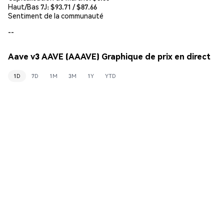
Haut/Bas 7J: $
93.71
/ $
87.66
Sentiment de la communauté
--
Aave v3 AAVE (AAAVE) Graphique de prix en direct
1D
7D
1M
3M
1Y
YTD