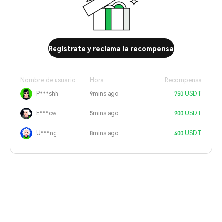
Regístrate y reclama la recompensa
Nombre de usuario
Hora
Recompensa
P***shh
9mins ago
750 USDT
E***cw
5mins ago
900 USDT
U***ng
8mins ago
400 USDT