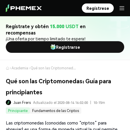
Regístrese
Regístrate y obtén
15.000 USDT
en
recompensas
¡Una oferta por tiempo limitado te espera!
Registrarse
Academia
Qué son las Criptomonedas: Guía para principiantes
Qué son las Criptomonedas: Guía para
principiantes
Juan Frers
Actualizado el 2020-08-14 16:02:00
|
10-15m
Principiante
Fundamentos de las Criptos
Las criptomonedas (conocidas como “criptos” para
abreviar) es una forma de moneda virtual la cual permite