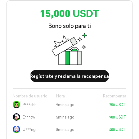
15,000 USDT
Bono solo para ti
Regístrate y reclama la recompensa
Nombre de usuario
Hora
Recompensa
P***shh
9mins ago
750 USDT
E***cw
5mins ago
900 USDT
U***ng
8mins ago
400 USDT