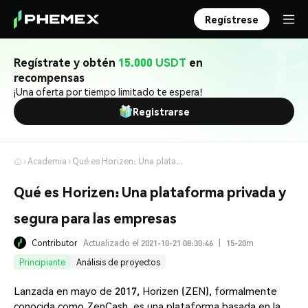
Regístrese
Regístrate y obtén
15.000 USDT
en
recompensas
¡Una oferta por tiempo limitado te espera!
Registrarse
Academia
Qué es Horizen: Una plataforma privada y segura para las empresas
Qué es Horizen: Una plataforma privada y
segura para las empresas
Contributor
Actualizado el 2021-10-21 08:30:46
|
15-20m
Principiante
Análisis de proyectos
Lanzada en mayo de 2017, Horizen (ZEN), formalmente
conocida como ZenCash, es una plataforma basada en la