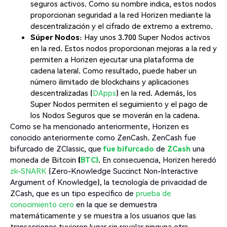
seguros activos. Como su nombre indica, estos nodos
proporcionan seguridad a la red Horizen mediante la
descentralización y el cifrado de extremo a extremo.
Súper Nodos
: Hay unos 3.700 Super Nodos activos
en la red. Estos nodos proporcionan mejoras a la red y
permiten a Horizen ejecutar una plataforma de
cadena lateral. Como resultado, puede haber un
número ilimitado de blockchains y aplicaciones
descentralizadas (
DApps
) en la red. Además, los
Super Nodos permiten el seguimiento y el pago de
los Nodos Seguros que se moverán en la cadena.
Como se ha mencionado anteriormente, Horizen es
conocido anteriormente como ZenCash. ZenCash fue
bifurcado de ZClassic, que
fue bifurcado
de
ZCash
una
moneda de Bitcoin
(
BTC)
. En consecuencia, Horizen heredó
zk-SNARK
(Zero-Knowledge Succinct Non-Interactive
Argument of Knowledge), la tecnología de privacidad de
ZCash, que es un tipo específico de
prueba de
conocimiento cero
en la que se demuestra
matemáticamente y se muestra a los usuarios que las
transacciones tuvieron lugar sin revelar ninguna otra