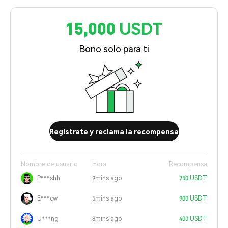
15,000 USDT
Bono solo para ti
Regístrate y reclama la recompensa
Nombre de usuario
Hora
Recompensa
P***shh
9mins ago
750 USDT
E***cw
5mins ago
900 USDT
U***ng
8mins ago
400 USDT