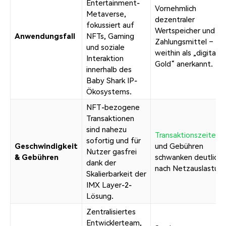
Entertainment-
Vornehmlich
Metaverse,
dezentraler
fokussiert auf
Wertspeicher und
Anwendungsfall
NFTs, Gaming
Zahlungsmittel –
und soziale
weithin als „digitales
Interaktion
Gold“ anerkannt.
innerhalb des
Baby Shark IP-
Ökosystems.
NFT-bezogene
Transaktionen
sind nahezu
Transaktionszeiten
sofortig und für
Geschwindigkeit
und Gebühren
Nutzer gasfrei
& Gebühren
schwanken deutlich j
dank der
nach Netzauslastung
Skalierbarkeit der
IMX Layer-2-
Lösung.
Zentralisiertes
Entwicklerteam,