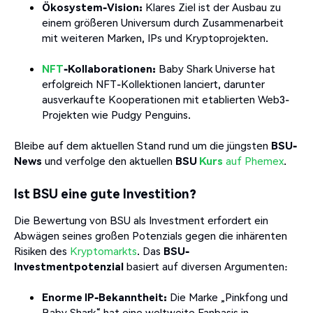
Ökosystem-Vision:
Klares Ziel ist der Ausbau zu
einem größeren Universum durch Zusammenarbeit
mit weiteren Marken, IPs und Kryptoprojekten.
NFT
-Kollaborationen:
Baby Shark Universe hat
erfolgreich NFT-Kollektionen lanciert, darunter
ausverkaufte Kooperationen mit etablierten Web3-
Projekten wie Pudgy Penguins.
Bleibe auf dem aktuellen Stand rund um die jüngsten
BSU-
News
und verfolge den aktuellen
BSU
Kurs
auf Phemex
.
Ist BSU eine gute Investition?
Die Bewertung von BSU als Investment erfordert ein
Abwägen seines großen Potenzials gegen die inhärenten
Risiken des
Kryptomarkts
. Das
BSU-
Investmentpotenzial
basiert auf diversen Argumenten:
Enorme IP-Bekanntheit:
Die Marke „Pinkfong und
Baby Shark“ hat eine weltweite Fanbasis in