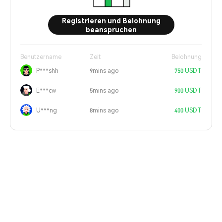
Registrieren und Belohnung
beanspruchen
Benutzername
Zeit
Belohnung
P***shh
9mins ago
750 USDT
E***cw
5mins ago
900 USDT
U***ng
8mins ago
400 USDT