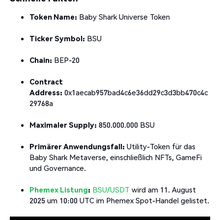
Token Name:
Baby Shark Universe Token
Ticker Symbol:
BSU
Chain:
BEP-20
Contract
Address:
0x1aecab957bad4c6e36dd29c3d3bb470c4c
29768a
Maximaler Supply:
850.000.000 BSU
Primärer Anwendungsfall:
Utility-Token für das
Baby Shark Metaverse, einschließlich NFTs, GameFi
und Governance.
Phemex Listung
:
BSU/USDT
wird am 11. August
2025 um 10:00 UTC im Phemex Spot-Handel gelistet.