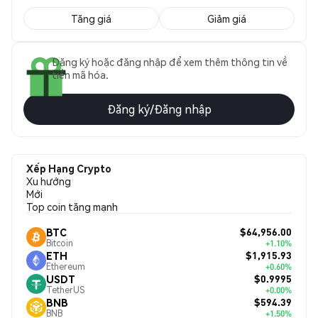
Tăng giá
Giảm giá
Đăng ký hoặc đăng nhập để xem thêm thông tin về
tiền mã hóa.
Đăng ký/Đăng nhập
Xếp Hạng Crypto
Xu hướng
Mới
Top coin tăng mạnh
$64,956.00
BTC
Bitcoin
+1.10%
$1,915.93
ETH
Ethereum
+0.60%
$0.9995
USDT
TetherUS
+0.00%
$594.39
BNB
BNB
+1.50%