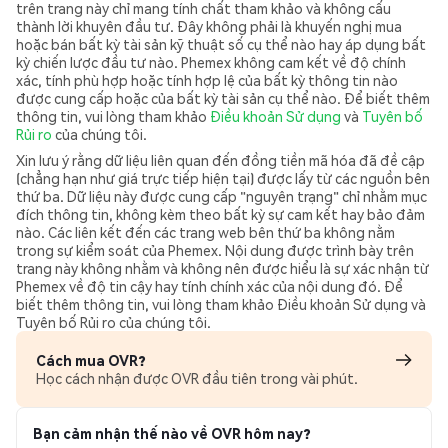
trên trang này chỉ mang tính chất tham khảo và không cấu
thành lời khuyên đầu tư. Đây không phải là khuyến nghị mua
hoặc bán bất kỳ tài sản kỹ thuật số cụ thể nào hay áp dụng bất
kỳ chiến lược đầu tư nào. Phemex không cam kết về độ chính
xác, tính phù hợp hoặc tính hợp lệ của bất kỳ thông tin nào
được cung cấp hoặc của bất kỳ tài sản cụ thể nào. Để biết thêm
thông tin, vui lòng tham khảo
Điều khoản Sử dụng
và
Tuyên bố
Rủi ro
của chúng tôi.
Xin lưu ý rằng dữ liệu liên quan đến đồng tiền mã hóa đã đề cập
(chẳng hạn như giá trực tiếp hiện tại) được lấy từ các nguồn bên
thứ ba. Dữ liệu này được cung cấp "nguyên trạng" chỉ nhằm mục
đích thông tin, không kèm theo bất kỳ sự cam kết hay bảo đảm
nào. Các liên kết đến các trang web bên thứ ba không nằm
trong sự kiểm soát của Phemex. Nội dung được trình bày trên
trang này không nhằm và không nên được hiểu là sự xác nhận từ
Phemex về độ tin cậy hay tính chính xác của nội dung đó. Để
biết thêm thông tin, vui lòng tham khảo Điều khoản Sử dụng và
Tuyên bố Rủi ro của chúng tôi.
Cách mua OVR?
Học cách nhận được OVR đầu tiên trong vài phút.
Bạn cảm nhận thế nào về OVR hôm nay?