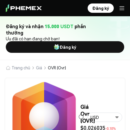
Đăng ký
Đăng ký và nhận
15.000 USDT
phần
thưởng
Ưu đãi có hạn đang chờ bạn!
Đăng ký
Trang chủ
Giá
OVR (Ovr)
Giá
Ovr
USD
(OVR)
$0.026035
-0.10%