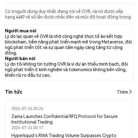
Có 3 người dùng duy nhất đang nói về OVR, và nó được xếp
hạng 4487 về số lần được nhắc đến và mức độ hoạt động trong
các bài đăng được thu thập. Trong 24 giờ qua, cảm xúc đối với
OVR trên tất cả các mạng xã hội là Tăng giá. Cuối cùng, có 0 bài
Người mua nói
báo tin tức được xuất bản về OVR. Trên Twitter, 66.67% tweet
Lý do lạc quan về OVR là nhờ công nghệ thực tế ảo kết hợp
thể hiện cảm xúc tích cực (tăng giá), so với 0.00% tweet có cảm
blockchain, tiềm năng phát triển mạnh mẽ trong Metaverse, đội
xúc tiêu cực (giảm giá) về OVR. 33.33% tweet có cảm xúc trung
ngũ phát triển tốt và sự quan tâm ngày càng tăng từ cộng
lập về OVR. Phân tích cảm xúc này dựa trên 3 tweet.
đồng.
Người bán nói
Lý do tôi không tin tưởng OVR là vì dự án thiếu minh bạch, đội
ngũ phát triển ít kinh nghiệm và tokenomics không bền vững,
khiến rủi ro đầu tư cao.
Tin tức
Thêm
2026-07-24 00:26
Zama Launches Confidential RFQ Protocol for Secure
Institutional Trading
2026-07-24 00:17
Hyperliquid's RWA Trading Volume Surpasses Crypto