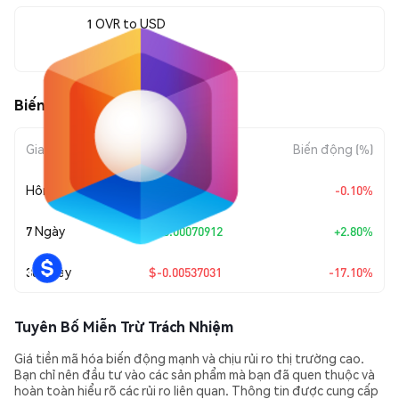
1 OVR to USD
$0.026035
Biến động giá của Ovr (OVR)
Giai đoạn
Mức biến động
Biến động (%)
Hôm nay
$-0.00002606
-0.10%
7 Ngày
+
$0.00070912
+2.80%
30 Ngày
$-0.00537031
-17.10%
Tuyên Bố Miễn Trừ Trách Nhiệm
Giá tiền mã hóa biến động mạnh và chịu rủi ro thị trường cao.
Bạn chỉ nên đầu tư vào các sản phẩm mà bạn đã quen thuộc và
hoàn toàn hiểu rõ các rủi ro liên quan. Thông tin được cung cấp