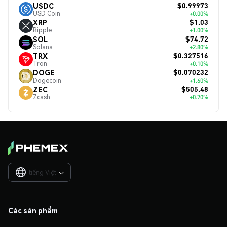
$0.99973
USDC
USD Coin
+0.00%
$1.03
XRP
Ripple
+1.00%
$74.72
SOL
Solana
+2.80%
$0.327516
TRX
Tron
+0.10%
$0.070232
DOGE
Dogecoin
+1.60%
$505.48
ZEC
Zcash
+0.70%
tiếng Việt

Các sản phẩm