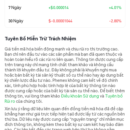
7 Ngày
+
$0.000014
+4.01%
30 Ngày
$-0.00001044
-2.80%
Tuyên Bố Miễn Trừ Trách Nhiệm
Giá tiền mã hóa biến động mạnh và chịu rủi ro thị trường cao.
Bạn chỉ nên đầu tư vào các sản phẩm mà bạn đã quen thuộc và
hoàn toàn hiểu rõ các rủi ro liên quan. Thông tin được cung cấp
trên trang này chỉ mang tính chất tham khảo và không cấu
thành lời khuyên đầu tư. Đây không phải là khuyến nghị mua
hoặc bán bất kỳ tài sản kỹ thuật số cụ thể nào hay áp dụng bất
kỳ chiến lược đầu tư nào. Phemex không cam kết về độ chính
xác, tính phù hợp hoặc tính hợp lệ của bất kỳ thông tin nào
được cung cấp hoặc của bất kỳ tài sản cụ thể nào. Để biết thêm
thông tin, vui lòng tham khảo
Điều khoản Sử dụng
và
Tuyên bố
Rủi ro
của chúng tôi.
Xin lưu ý rằng dữ liệu liên quan đến đồng tiền mã hóa đã đề cập
(chẳng hạn như giá trực tiếp hiện tại) được lấy từ các nguồn bên
thứ ba. Dữ liệu này được cung cấp "nguyên trạng" chỉ nhằm mục
đích thông tin, không kèm theo bất kỳ sự cam kết hay bảo đảm
nào. Các liên kết đến các trang web bên thứ ba không nằm