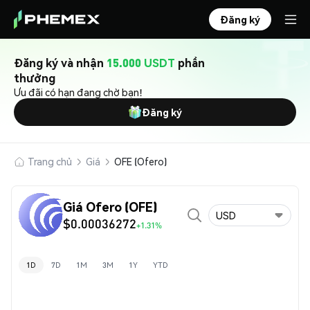
Đăng ký
Đăng ký và nhận
15.000 USDT
phần
thưởng
Ưu đãi có hạn đang chờ bạn!
Đăng ký
Trang chủ
Giá
OFE (Ofero)
Giá Ofero (OFE)
USD
$0.00036272
+1.31%
1D
7D
1M
3M
1Y
YTD