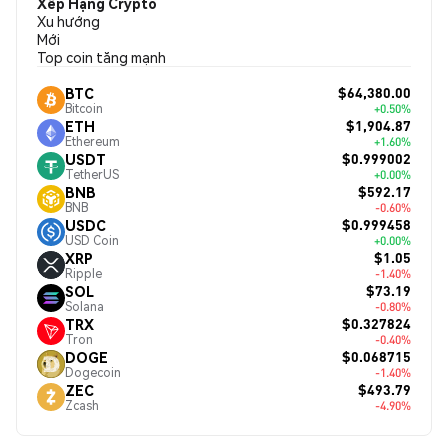
Xếp Hạng Crypto
Xu hướng
Mới
Top coin tăng mạnh
$64,380.00
BTC
Bitcoin
+0.50%
$1,904.87
ETH
Ethereum
+1.60%
$0.999002
USDT
TetherUS
+0.00%
$592.17
BNB
BNB
-0.60%
$0.999458
USDC
USD Coin
+0.00%
$1.05
XRP
Ripple
-1.40%
$73.19
SOL
Solana
-0.80%
$0.327824
TRX
Tron
-0.40%
$0.068715
DOGE
Dogecoin
-1.40%
$493.79
ZEC
Zcash
-4.90%