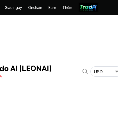
Giao ngay
Onchain
Earn
Thêm
do AI (LEONAI)
USD
0%