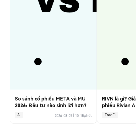
So sánh cổ phiếu META và MU
RIVN là gì? Giả
2026: Đầu tư nào sinh lời hơn?
phiếu Rivian 
AI
TradFi
2026-08-07
|
10-15phút