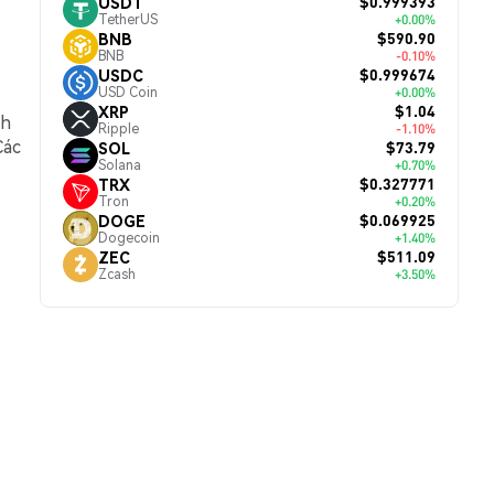
$0.999393
USDT
TetherUS
+0.00%
$590.90
BNB
BNB
-0.10%
$0.999674
USDC
USD Coin
+0.00%
$1.04
XRP
ch
Ripple
-1.10%
Các
$73.79
SOL
Solana
+0.70%
$0.327771
TRX
Tron
+0.20%
$0.069925
DOGE
Dogecoin
+1.40%
$511.09
ZEC
Zcash
+3.50%