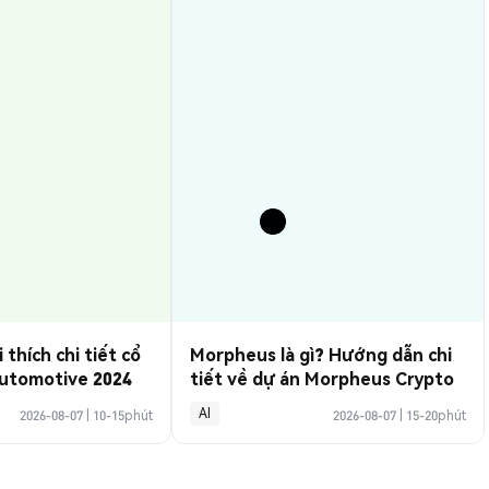
i thích chi tiết cổ
Morpheus là gì? Hướng dẫn chi
Automotive 2024
tiết về dự án Morpheus Crypto
AI
2026-08-07
|
10-15phút
2026-08-07
|
15-20phút