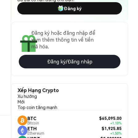
Đăng ký
Đăng ký hoặc đăng nhập để
xem thêm thông tin về tiền
mã hóa.
Đăng ký/Đăng nhập
Xếp Hạng Crypto
Xu hướng
Mới
Top coin tăng mạnh
$65,095.00
BTC
Bitcoin
+1.10%
$1,925.85
ETH
Ethereum
+1.50%