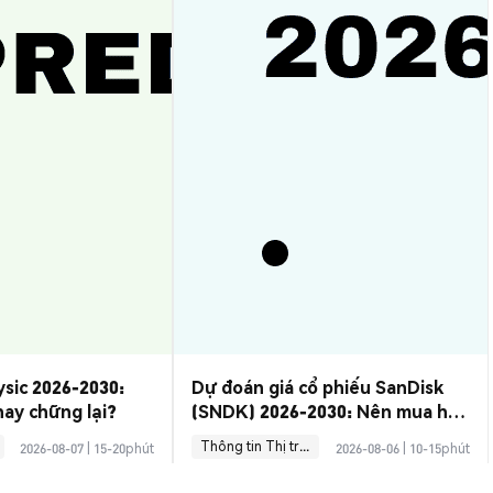
ysic 2026-2030:
Dự đoán giá cổ phiếu SanDisk
hay chững lại?
(SNDK) 2026-2030: Nên mua hay
bán?
Thông tin Thị trường
2026-08-07
|
15-20phút
2026-08-06
|
10-15phút