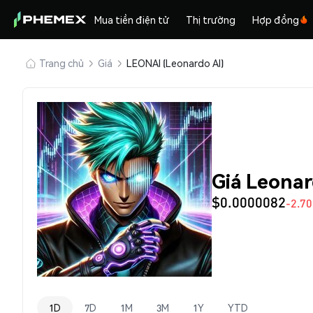
Mua tiền điện tử
Thị trường
Hợp đồng
Trang chủ
Giá
LEONAI (Leonardo AI)
Giá Leonar
$0.0000082
-2.7
1D
7D
1M
3M
1Y
YTD