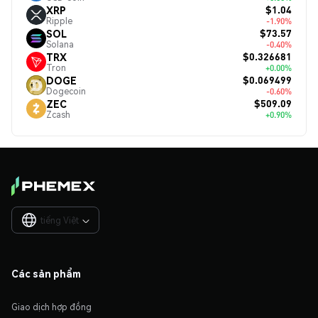
$1.04
XRP
Ripple
-1.90%
$73.57
SOL
Solana
-0.40%
$0.326681
TRX
Tron
+0.00%
$0.069499
DOGE
Dogecoin
-0.60%
$509.09
ZEC
Zcash
+0.90%
tiếng Việt

Các sản phẩm
Giao dịch hợp đồng