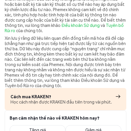
hoặc bán bất kỳ tài sản kỹ thuật số cụ thể nào hay áp dụng bất
kỳ chiến lược đầu tư nào. Phemex không cam kết về độ chính
xác, tính phù hợp hoặc tính hợp lệ của bất kỳ thông tin nào
được cung cấp hoặc của bất kỳ tài sản cụ thể nào. Để biết thêm
thông tin, vui lòng tham khảo
Điều khoản Sử dụng
và
Tuyên bố
Rủi ro
của chúng tôi.
Xin lưu ý rằng dữ liệu liên quan đến đồng tiền mã hóa đã đề cập
(chẳng hạn như giá trực tiếp hiện tại) được lấy từ các nguồn bên
thứ ba. Dữ liệu này được cung cấp "nguyên trạng" chỉ nhằm mục
đích thông tin, không kèm theo bất kỳ sự cam kết hay bảo đảm
nào. Các liên kết đến các trang web bên thứ ba không nằm
trong sự kiểm soát của Phemex. Nội dung được trình bày trên
trang này không nhằm và không nên được hiểu là sự xác nhận từ
Phemex về độ tin cậy hay tính chính xác của nội dung đó. Để
biết thêm thông tin, vui lòng tham khảo Điều khoản Sử dụng và
Tuyên bố Rủi ro của chúng tôi.
Cách mua KRAKEN?
Học cách nhận được KRAKEN đầu tiên trong vài phút.
Bạn cảm nhận thế nào về KRAKEN hôm nay?
Tăng giá
Giảm giá