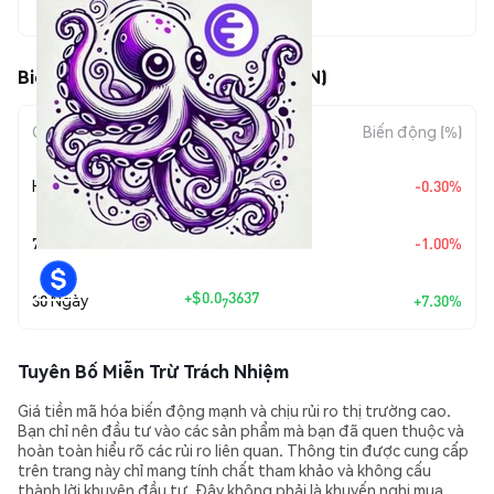
$0.00000053
Biến động giá của Kraken (KRAKEN)
Giai đoạn
Mức biến động
Biến động (%)
+
$0.0
1608
Hôm nay
-0.30%
8
+
$0.0
5401
7 Ngày
-1.00%
8
+
$0.0
3637
30 Ngày
+7.30%
7
Tuyên Bố Miễn Trừ Trách Nhiệm
Giá tiền mã hóa biến động mạnh và chịu rủi ro thị trường cao.
Bạn chỉ nên đầu tư vào các sản phẩm mà bạn đã quen thuộc và
hoàn toàn hiểu rõ các rủi ro liên quan. Thông tin được cung cấp
trên trang này chỉ mang tính chất tham khảo và không cấu
thành lời khuyên đầu tư. Đây không phải là khuyến nghị mua