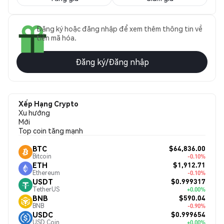
Đăng ký hoặc đăng nhập để xem thêm thông tin về
tiền mã hóa.
Đăng ký/Đăng nhập
Xếp Hạng Crypto
Xu hướng
Mới
Top coin tăng mạnh
$64,836.00
BTC
Bitcoin
-0.10%
$1,912.71
ETH
Ethereum
-0.10%
$0.999317
USDT
TetherUS
+0.00%
$590.04
BNB
BNB
-0.90%
$0.999654
USDC
USD Coin
+0.00%