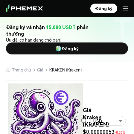
Đăng ký
Đăng ký và nhận
15.000 USDT
phần
thưởng
Ưu đãi có hạn đang chờ bạn!
Đăng ký
Trang chủ
Giá
KRAKEN (Kraken)
Giá
Kraken
USD
(KRAKEN)
$0.00000053
-0.30%