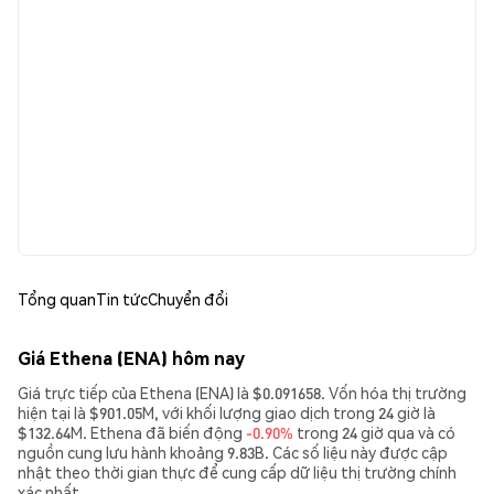
Tổng quan
Tin tức
Chuyển đổi
Giá Ethena (ENA) hôm nay
Giá trực tiếp của Ethena (ENA) là $0.091658. Vốn hóa thị trường
hiện tại là $901.05M, với khối lượng giao dịch trong 24 giờ là
$132.64M. Ethena đã biến động
-0.90%
trong 24 giờ qua và có
nguồn cung lưu hành khoảng 9.83B. Các số liệu này được cập
nhật theo thời gian thực để cung cấp dữ liệu thị trường chính
xác nhất.