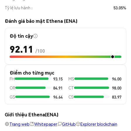
Tỷ lệ lưu hành
53.05%
Đánh giá bảo mật Ethena (ENA)
Độ tin cậy
92.11
/100
Điểm cho từng mục
FH
93.15
MS
96.00
OR
84.91
CT
98.00
GS
96.64
CS
83.97
Giới thiệu Ethena(ENA)
Trang web
Whitepaper
GitHub
Explorer blockchain