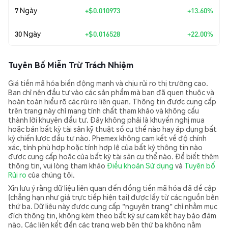
7 Ngày
+
$0.010973
+13.60%
30 Ngày
+
$0.016528
+22.00%
Tuyên Bố Miễn Trừ Trách Nhiệm
Giá tiền mã hóa biến động mạnh và chịu rủi ro thị trường cao.
Bạn chỉ nên đầu tư vào các sản phẩm mà bạn đã quen thuộc và
hoàn toàn hiểu rõ các rủi ro liên quan. Thông tin được cung cấp
trên trang này chỉ mang tính chất tham khảo và không cấu
thành lời khuyên đầu tư. Đây không phải là khuyến nghị mua
hoặc bán bất kỳ tài sản kỹ thuật số cụ thể nào hay áp dụng bất
kỳ chiến lược đầu tư nào. Phemex không cam kết về độ chính
xác, tính phù hợp hoặc tính hợp lệ của bất kỳ thông tin nào
được cung cấp hoặc của bất kỳ tài sản cụ thể nào. Để biết thêm
thông tin, vui lòng tham khảo
Điều khoản Sử dụng
và
Tuyên bố
Rủi ro
của chúng tôi.
Xin lưu ý rằng dữ liệu liên quan đến đồng tiền mã hóa đã đề cập
(chẳng hạn như giá trực tiếp hiện tại) được lấy từ các nguồn bên
thứ ba. Dữ liệu này được cung cấp "nguyên trạng" chỉ nhằm mục
đích thông tin, không kèm theo bất kỳ sự cam kết hay bảo đảm
nào. Các liên kết đến các trang web bên thứ ba không nằm