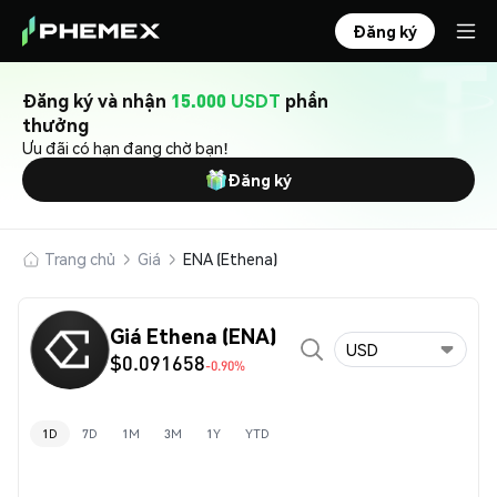
Đăng ký
Đăng ký và nhận
15.000 USDT
phần
thưởng
Ưu đãi có hạn đang chờ bạn!
Đăng ký
Trang chủ
Giá
ENA (Ethena)
Giá Ethena (ENA)
USD
$0.091658
-0.90%
1D
7D
1M
3M
1Y
YTD