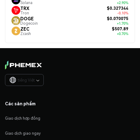
Solana
+2.90%
$0.327344
TRX
Tron
-0.10%
$0.070075
DOGE
Dogecoin
+1.70%
$507.89
ZEC
Zcash
+0.70%
tiếng Việt

Các sản phẩm
Giao dịch hợp đồng
Giao dịch giao ngay