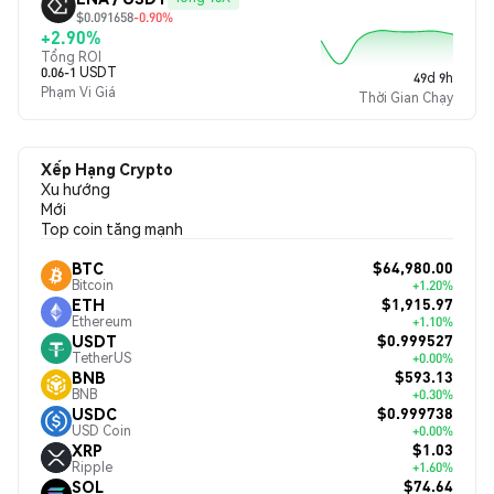
$0.091658
-0.90%
+2.90%
Tổng ROI
0.06-1 USDT
49d 9h
Phạm Vi Giá
Thời Gian Chạy
Xếp Hạng Crypto
Xu hướng
Mới
Top coin tăng mạnh
$64,980.00
BTC
Bitcoin
+1.20%
$1,915.97
ETH
Ethereum
+1.10%
$0.999527
USDT
TetherUS
+0.00%
$593.13
BNB
BNB
+0.30%
$0.999738
USDC
USD Coin
+0.00%
$1.03
XRP
Ripple
+1.60%
$74.64
SOL