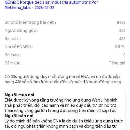
@ElhioC Porque decis sin industria automotriz Por
@ethena_labs · 2026-02-22
Sự phổ biến trong bài viết :
#438
Người đóng góp :
304
Bài viết :
485
Nói về ENA(%) :
0.01%
Bài báo :
0
Cảm xúc :
Tăng giá
Có 304 người dùng duy nhất đang nói về ENA, và nó được xếp
hạng 438 về số lần được nhắc đến và mức độ hoạt động trong
các bài đăng được thu thập. Trong 24 giờ qua, cảm xúc đối với
ENA trên tất cả các mạng xã hội là Tăng giá. Cuối cùng, có 0 bài
Người mua nói
báo tin tức được xuất bản về ENA. Trên Twitter, 36.29% tweet
ENA được kỳ vọng tăng trưởng nhờ ứng dụng Web3, hệ sinh
thể hiện cảm xúc tích cực (tăng giá), so với 8.21% tweet có cảm
thái phát triển, đối tác mạnh và nhiều quỹ đầu tư lớn hỗ trợ,
xúc tiêu cực (giảm giá) về ENA. 55.51% tweet có cảm xúc trung
tiềm năng tăng giá lớn trong đợt sóng tiền điện tử sắp tới.
lập về ENA. Phân tích cảm xúc này dựa trên 463 tweet.
Người bán nói
Lý do chính để bán khống ENA là do dự án thiếu ứng dụng thực
tế, đội ngũ phát triển không minh bạch và dòng tiền đầu tư