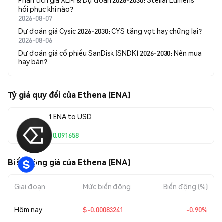
Phân tích giá XLM & Dự đoán 2026-2030: Stellar Lumens
hồi phục khi nào?
2026-08-07
Dự đoán giá Cysic 2026-2030: CYS tăng vọt hay chững lại?
2026-08-06
Dự đoán giá cổ phiếu SanDisk (SNDK) 2026-2030: Nên mua
hay bán?
Tỷ giá quy đổi của Ethena (ENA)
1 ENA to USD
$0.091658
Biến động giá của Ethena (ENA)
Giai đoạn
Mức biến động
Biến động (%)
Hôm nay
$-0.00083241
-0.90%