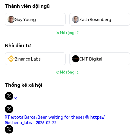
Thành viên đội ngũ
Guy Young
Zach Rosenberg
Mở rộng (2)
Nhà đầu tư
Binance Labs
CMT Digital
Mở rộng (6)
Thống kê xã hội
X
RT @totalBarca: Been waiting for these! 😅 https:/
@ethena_labs · 2026-02-22