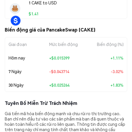
1 CAKE to USD
$1.41
Biến động giá của PancakeSwap (CAKE)
Giai đoạn
Mức biến động
Biến động (%)
Hôm nay
+
$0.015399
+1.11%
7 Ngày
-$0.043714
-3.02%
30 Ngày
+
$0.025264
+1.83%
Tuyên Bố Miễn Trừ Trách Nhiệm
Giá tiền mã hóa biến động mạnh và chịu rủi ro thị trường cao.
Bạn chỉ nên đầu tư vào các sản phẩm mà bạn đã quen thuộc và
hoàn toàn hiểu rõ các rủi ro liên quan. Thông tin được cung cấp
trên trang này chỉ mang tính chất tham khảo và không cấu