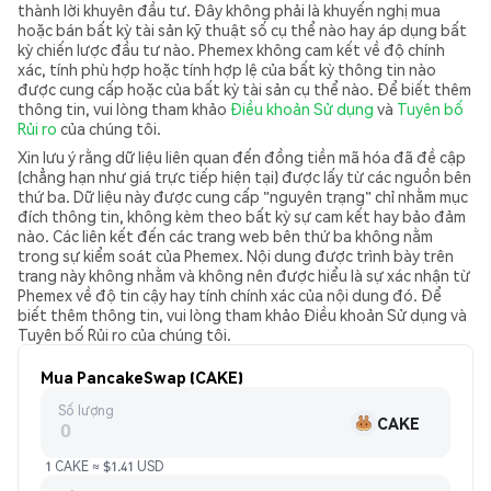
thành lời khuyên đầu tư. Đây không phải là khuyến nghị mua
hoặc bán bất kỳ tài sản kỹ thuật số cụ thể nào hay áp dụng bất
kỳ chiến lược đầu tư nào. Phemex không cam kết về độ chính
xác, tính phù hợp hoặc tính hợp lệ của bất kỳ thông tin nào
được cung cấp hoặc của bất kỳ tài sản cụ thể nào. Để biết thêm
thông tin, vui lòng tham khảo
Điều khoản Sử dụng
và
Tuyên bố
Rủi ro
của chúng tôi.
Xin lưu ý rằng dữ liệu liên quan đến đồng tiền mã hóa đã đề cập
(chẳng hạn như giá trực tiếp hiện tại) được lấy từ các nguồn bên
thứ ba. Dữ liệu này được cung cấp "nguyên trạng" chỉ nhằm mục
đích thông tin, không kèm theo bất kỳ sự cam kết hay bảo đảm
nào. Các liên kết đến các trang web bên thứ ba không nằm
trong sự kiểm soát của Phemex. Nội dung được trình bày trên
trang này không nhằm và không nên được hiểu là sự xác nhận từ
Phemex về độ tin cậy hay tính chính xác của nội dung đó. Để
biết thêm thông tin, vui lòng tham khảo Điều khoản Sử dụng và
Tuyên bố Rủi ro của chúng tôi.
Mua PancakeSwap (CAKE)
Số lượng
CAKE
1 CAKE ≈ $1.41 USD