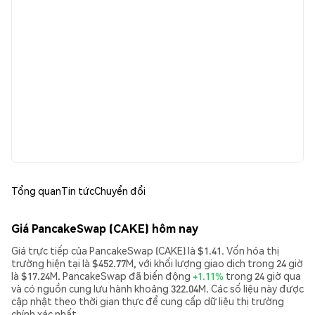
Tổng quan
Tin tức
Chuyển đổi
Giá PancakeSwap (CAKE) hôm nay
Giá trực tiếp của PancakeSwap (CAKE) là $1.41. Vốn hóa thị
trường hiện tại là $452.77M, với khối lượng giao dịch trong 24 giờ
là $17.24M. PancakeSwap đã biến động
+1.11%
trong 24 giờ qua
và có nguồn cung lưu hành khoảng 322.04M. Các số liệu này được
cập nhật theo thời gian thực để cung cấp dữ liệu thị trường
chính xác nhất.