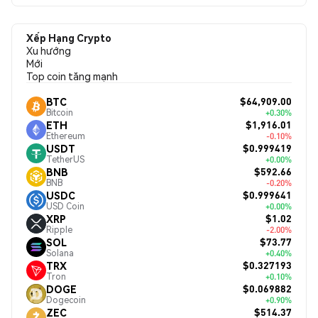
Xếp Hạng Crypto
Xu hướng
Mới
Top coin tăng mạnh
$64,909.00
BTC
Bitcoin
+0.30%
$1,916.01
ETH
Ethereum
-0.10%
$0.999419
USDT
TetherUS
+0.00%
$592.66
BNB
BNB
-0.20%
$0.999641
USDC
USD Coin
+0.00%
$1.02
XRP
Ripple
-2.00%
$73.77
SOL
Solana
+0.40%
$0.327193
TRX
Tron
+0.10%
$0.069882
DOGE
Dogecoin
+0.90%
$514.37
ZEC