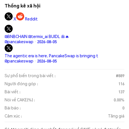
Thống kê xã hội
X
Reddit
@BNBCHAIN @termix_ai BUIDL 🥞🔥
@pancakeswap · 2026-08-05
The agentic era is here. PancakeSwap is bringing t
@pancakeswap · 2026-08-05
Sự phổ biến trong bài viết :
#889
Người đóng góp :
116
Bài viết :
137
Nói về CAKE(%) :
0.00%
Bài báo :
0
Cảm xúc :
Tăng giá