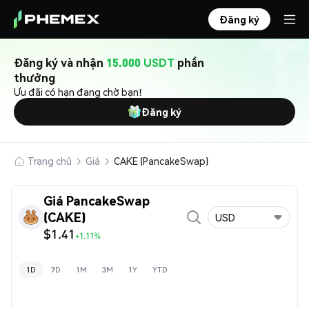
Đăng ký
Đăng ký và nhận
15.000 USDT
phần
thưởng
Ưu đãi có hạn đang chờ bạn!
Đăng ký
Trang chủ
Giá
CAKE (PancakeSwap)
Giá PancakeSwap
(CAKE)
USD
$1.41
+1.11%
1D
7D
1M
3M
1Y
YTD