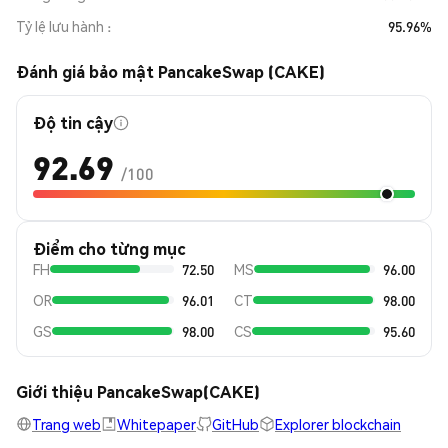
Tỷ lệ lưu hành
95.96%
Đánh giá bảo mật PancakeSwap (CAKE)
Độ tin cậy
92.69
/100
Điểm cho từng mục
FH
72.50
MS
96.00
OR
96.01
CT
98.00
GS
98.00
CS
95.60
Giới thiệu PancakeSwap(CAKE)
Trang web
Whitepaper
GitHub
Explorer blockchain