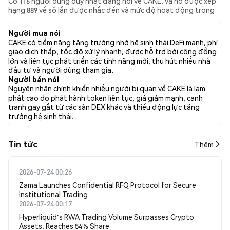
Có 116 người dùng duy nhất đang nói về CAKE, và nó được xếp
hạng 889 về số lần được nhắc đến và mức độ hoạt động trong
các bài đăng được thu thập. Trong 24 giờ qua, cảm xúc đối với
CAKE trên tất cả các mạng xã hội là Tăng giá. Cuối cùng, có 0 bài
Người mua nói
báo tin tức được xuất bản về CAKE. Trên Twitter, 34.59% tweet
CAKE có tiềm năng tăng trưởng nhờ hệ sinh thái DeFi mạnh, phí
thể hiện cảm xúc tích cực (tăng giá), so với 5.26% tweet có cảm
giao dịch thấp, tốc độ xử lý nhanh, được hỗ trợ bởi cộng đồng
xúc tiêu cực (giảm giá) về CAKE. 60.15% tweet có cảm xúc trung
lớn và liên tục phát triển các tính năng mới, thu hút nhiều nhà
lập về CAKE. Phân tích cảm xúc này dựa trên 133 tweet.
đầu tư và người dùng tham gia.
Người bán nói
Nguyên nhân chính khiến nhiều người bi quan về CAKE là lạm
phát cao do phát hành token liên tục, giá giảm mạnh, cạnh
tranh gay gắt từ các sàn DEX khác và thiếu động lực tăng
trưởng hệ sinh thái.
Tin tức
Thêm
2026-07-24 00:26
Zama Launches Confidential RFQ Protocol for Secure
Institutional Trading
2026-07-24 00:17
Hyperliquid's RWA Trading Volume Surpasses Crypto
Assets, Reaches 54% Share