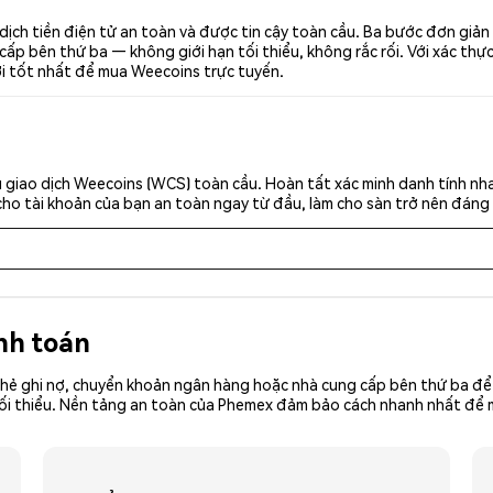
ịch tiền điện tử an toàn và được tin cậy toàn cầu. Ba bước đơn giản
p bên thứ ba — không giới hạn tối thiểu, không rắc rối. Với xác thực 
ơi tốt nhất để mua Weecoins trực tuyến.
 giao dịch Weecoins (WCS) toàn cầu. Hoàn tất xác minh danh tính nh
cho tài khoản của bạn an toàn ngay từ đầu, làm cho sàn trở nên đáng 
nh toán
hẻ ghi nợ, chuyển khoản ngân hàng hoặc nhà cung cấp bên thứ ba để 
iền tối thiểu. Nền tảng an toàn của Phemex đảm bảo cách nhanh nhất đ