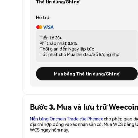
Thẻ tín dụng/Ghi nợ
Hỗ trợ:
Tiền tệ
30+
Phí thấp nhất
0.8%
Thời gian đến
Ngay lập tức
Tốt nhất cho
Mua lần đầu/Số lượng nhỏ
Mua bằng Thẻ tín dụng/Ghi nợ
Bước 3. Mua và lưu trữ Weecoi
Nền tảng Onchain Trade của Phemex
cho phép giao dị
địa chỉ hợp đồng và xác nhận sẵn có. Mua WCS bằng U
WCS ngay hôm nay.