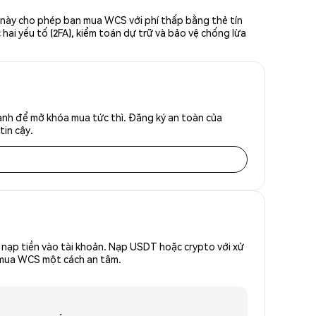
 này cho phép bạn mua WCS với phí thấp bằng thẻ tín
hai yếu tố (2FA), kiểm toán dự trữ và bảo vệ chống lừa
anh để mở khóa mua tức thì. Đăng ký an toàn của
tin cậy.
nạp tiền vào tài khoản. Nạp USDT hoặc crypto với xử
ể mua WCS một cách an tâm.