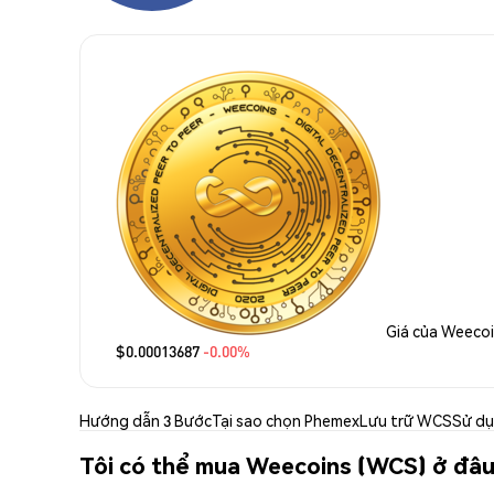
Giá của Weeco
$0.00013687
-0.00%
Hướng dẫn 3 Bước
Tại sao chọn Phemex
Lưu trữ WCS
Sử d
Tôi có thể mua Weecoins (WCS) ở đâ