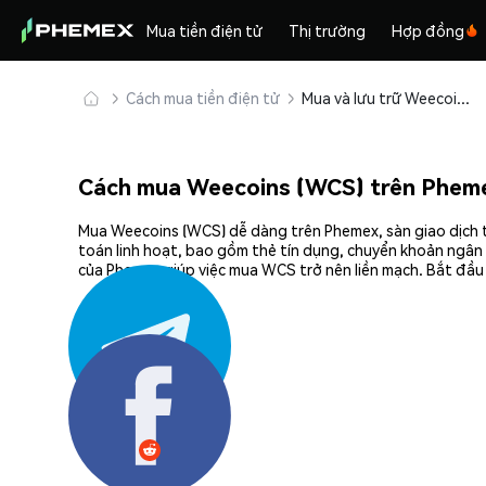
Mua tiền điện tử
Thị trường
Hợp đồng
Cách mua tiền điện tử
Mua và lưu trữ Weecoins (WCS) an toàn
Cách mua Weecoins (WCS) trên Phem
Mua Weecoins (WCS) dễ dàng trên Phemex, sàn giao dịch t
toán linh hoạt, bao gồm thẻ tín dụng, chuyển khoản ngân 
của Phemex giúp việc mua WCS trở nên liền mạch. Bắt đầu
Chia sẻ: