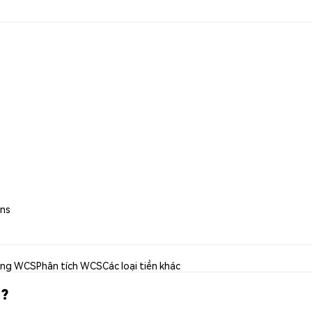
ins
ụng WCS
Phân tích WCS
Các loại tiền khác
u?