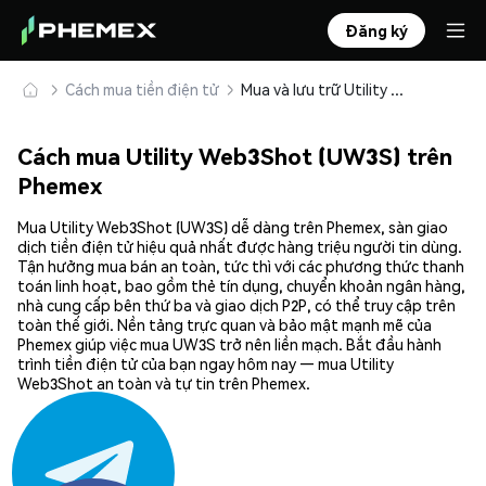
Đăng ký
Cách mua tiền điện tử
Mua và lưu trữ Utility Web3Shot (UW3S) an toàn
Cách mua Utility Web3Shot (UW3S) trên
Phemex
Mua Utility Web3Shot (UW3S) dễ dàng trên Phemex, sàn giao
dịch tiền điện tử hiệu quả nhất được hàng triệu người tin dùng.
Tận hưởng mua bán an toàn, tức thì với các phương thức thanh
toán linh hoạt, bao gồm thẻ tín dụng, chuyển khoản ngân hàng,
nhà cung cấp bên thứ ba và giao dịch P2P, có thể truy cập trên
toàn thế giới. Nền tảng trực quan và bảo mật mạnh mẽ của
Phemex giúp việc mua UW3S trở nên liền mạch. Bắt đầu hành
trình tiền điện tử của bạn ngay hôm nay — mua Utility
Web3Shot an toàn và tự tin trên Phemex.