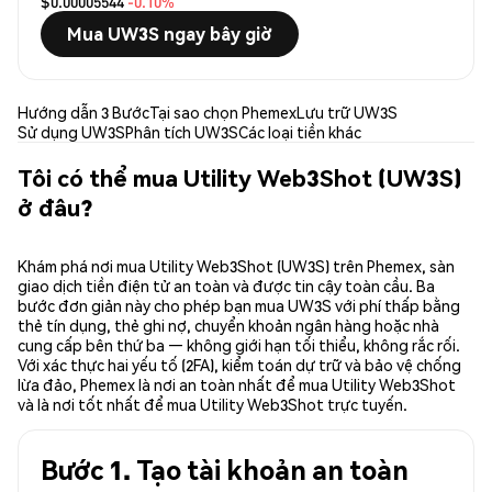
$0.00005544
-0.10%
Mua UW3S ngay bây giờ
Hướng dẫn 3 Bước
Tại sao chọn Phemex
Lưu trữ UW3S
Sử dụng UW3S
Phân tích UW3S
Các loại tiền khác
Tôi có thể mua Utility Web3Shot (UW3S)
ở đâu?
Khám phá nơi mua Utility Web3Shot (UW3S) trên Phemex, sàn
giao dịch tiền điện tử an toàn và được tin cậy toàn cầu. Ba
bước đơn giản này cho phép bạn mua UW3S với phí thấp bằng
thẻ tín dụng, thẻ ghi nợ, chuyển khoản ngân hàng hoặc nhà
cung cấp bên thứ ba — không giới hạn tối thiểu, không rắc rối.
Với xác thực hai yếu tố (2FA), kiểm toán dự trữ và bảo vệ chống
lừa đảo, Phemex là nơi an toàn nhất để mua Utility Web3Shot
và là nơi tốt nhất để mua Utility Web3Shot trực tuyến.
Bước 1. Tạo tài khoản an toàn