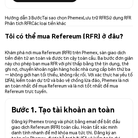
Hướng dẫn 3 Bước
Tại sao chọn Phemex
Lưu trữ RFR
Sử dụng RFR
Phân tích RFR
Các loại tiền khác
Tôi có thể mua Refereum (RFR) ở đâu?
Khám phá nơi mua Refereum (RFR) trên Phemex, sàn giao dịch
tiền điện tử an toàn và được tin cậy toàn cầu. Ba bước đơn giản
này cho phép bạn mua RFR với phí thấp bằng thẻ tín dụng, thẻ
ghi nợ, chuyển khoản ngân hàng hoặc nhà cung cấp bên thứ ba
— không giới hạn tối thiểu, không rắc rối. Với xác thực hai yếu tố
(2FA), kiểm toán dự trữ và bảo vệ chống lừa đảo, Phemex là nơi
an toàn nhất để mua Refereum và là nơi tốt nhất để mua
Refereum trực tuyến.
Bước 1. Tạo tài khoản an toàn
Đăng ký Phemex trong vài phút bằng email để bắt đầu
giao dịch Refereum (RFR) toàn cầu. Hoàn tất xác minh
danh tính nhanh để mở khóa mua tức thì. Đăng ký an