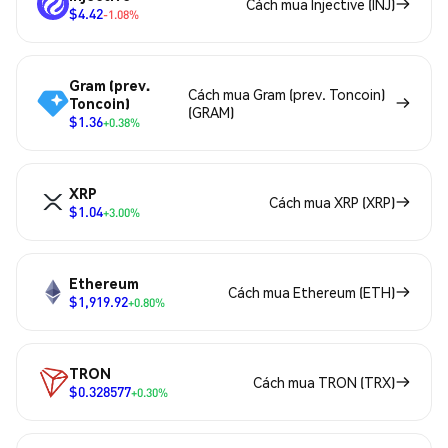
Cách mua Injective (INJ)
$4.42
-1.08%
Gram (prev.
Cách mua Gram (prev. Toncoin)
Toncoin)
(GRAM)
$1.36
+0.38%
XRP
Cách mua XRP (XRP)
$1.04
+3.00%
Ethereum
Cách mua Ethereum (ETH)
$1,919.92
+0.80%
TRON
Cách mua TRON (TRX)
$0.328577
+0.30%